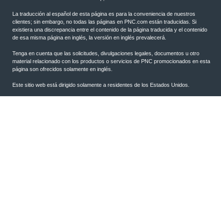
La traducción al español de esta página es para la conveniencia de nuestros
clientes; sin embargo, no todas las páginas en PNC.com están traducidas. Si
existiera una discrepancia entre el contenido de la página traducida y el contenido
de esa misma página en inglés, la versión en inglés prevalecerá.
Tenga en cuenta que las solicitudes, divulgaciones legales, documentos u otro
material relacionado con los productos o servicios de PNC promocionados en esta
página son ofrecidos solamente en inglés.
Este sitio web está dirigido solamente a residentes de los Estados Unidos.