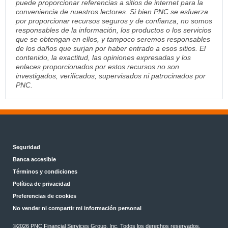
puede proporcionar referencias a sitios de internet para la
conveniencia de nuestros lectores. Si bien PNC se esfuerza
por proporcionar recursos seguros y de confianza, no somos
responsables de la información, los productos o los servicios
que se obtengan en ellos, y tampoco seremos responsables
de los daños que surjan por haber entrado a esos sitios. El
contenido, la exactitud, las opiniones expresadas y los
enlaces proporcionados por estos recursos no son
investigados, verificados, supervisados ni patrocinados por
PNC.
Seguridad
Banca accesible
Términos y condiciones
Política de privacidad
Preferencias de cookies
No vender ni compartir mi información personal
©
2026 PNC Financial Services Group, Inc. Todos los derechos reservados.