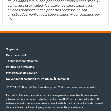
de los daños que surjan por haber entrado a esos sitios. El
contenido, la exactitud, las opiniones expresadas y los
enlaces proporcionados por estos recursos no son
investigados, verificados, supervisados ni patrocinados por
PNC.
Seguridad
Banca accesible
Términos y condiciones
Política de privacidad
Preferencias de cookies
No vender ni compartir mi información personal
©
2026 PNC Financial Services Group, Inc. Todos los derechos reservados.
La traducción al español de esta página es para la conveniencia de nuestros
clientes; sin embargo, no todas las páginas en PNC.com están traducidas. Si
existiera una discrepancia entre el contenido de la página traducida y el contenido
de esa misma página en inglés, la versión en inglés prevalecerá.