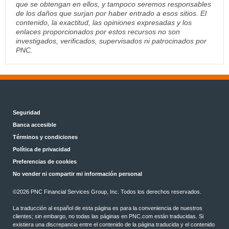
que se obtengan en ellos, y tampoco seremos responsables
de los daños que surjan por haber entrado a esos sitios. El
contenido, la exactitud, las opiniones expresadas y los
enlaces proporcionados por estos recursos no son
investigados, verificados, supervisados ni patrocinados por
PNC.
Seguridad
Banca accesible
Términos y condiciones
Política de privacidad
Preferencias de cookies
No vender ni compartir mi información personal
©
2026 PNC Financial Services Group, Inc. Todos los derechos reservados.
La traducción al español de esta página es para la conveniencia de nuestros
clientes; sin embargo, no todas las páginas en PNC.com están traducidas. Si
existiera una discrepancia entre el contenido de la página traducida y el contenido