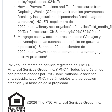
policy/regulations/1024/17/
How to Prevent Tax Liens and Tax Foreclosures from
Depleting Wealth (Cómo prevenir que los gravámenes
fiscales y las ejecuciones hipotecarias fiscales agoten
la riqueza), NCLER, septiembre de
2022,
https://library.nclc.org/sites/default/files/field_media_f
09/Tax-Foreclosure-Ch-Summary%20%282%29.pdf
Mortgage escrow account pros and cons (Ventajas y
desventajas de las cuentas de depósito en garantía
hipotecario), Bankrate, 22 de diciembre de
2022,
https://www.bankrate.com/real-estate/mortgage-
escrow-pros-cons/
PNC es una marca de servicio registrada de The PNC
Financial Services Group, Inc. (“PNC”). Todos los préstamos
son proporcionados por PNC Bank, National Association,
una subsidiaria de PNC, y están sujetos a la aprobación
crediticia y la tasación de la propiedad.
©2026 The PNC Financial Services Group, Inc.