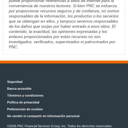
puede proporcionar referencias a sitios de internet para la
conveniencia de nuestros lectores. Si bien PNC se esfuerza
por proporcionar recursos seguros y de confianza, no somos
responsables de la información, los productos o los servicios
que se obtengan en ellos, y tampoco seremos responsables
de los daños que surjan por haber entrado a esos sitios. El
contenido, la exactitud, las opiniones expresadas y los
enlaces proporcionados por estos recursos no son
investigados, verificados, supervisados ni patrocinados por
PNC.
Seguridad
Banca accesible
Términos y condiciones
Política de privacidad
Preferencias de cookies
No vender ni compartir mi información personal
©2026 PNC Financial Services Group, Inc. Todos los derechos reservados.