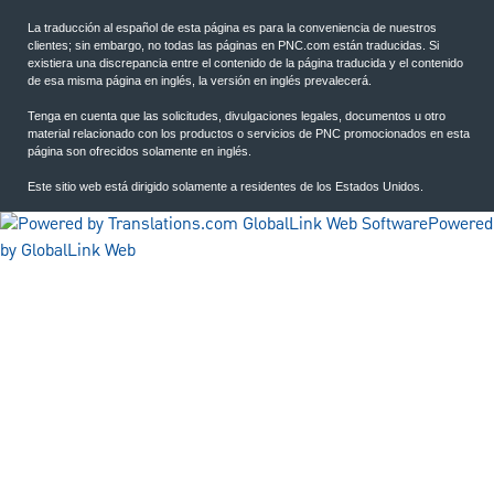
La traducción al español de esta página es para la conveniencia de nuestros
clientes; sin embargo, no todas las páginas en PNC.com están traducidas. Si
existiera una discrepancia entre el contenido de la página traducida y el contenido
de esa misma página en inglés, la versión en inglés prevalecerá.
Tenga en cuenta que las solicitudes, divulgaciones legales, documentos u otro
material relacionado con los productos o servicios de PNC promocionados en esta
página son ofrecidos solamente en inglés.
Este sitio web está dirigido solamente a residentes de los Estados Unidos.
Powered
by GlobalLink Web