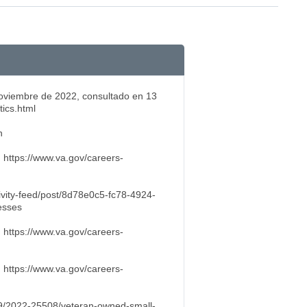
noviembre de 2022, consultado en 13
ics.html
n
https://www.va.gov/careers-
tivity-feed/post/8d78e0c5-fc78-4924-
esses
https://www.va.gov/careers-
https://www.va.gov/careers-
/29/2022-25508/veteran-owned-small-