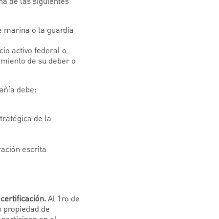
a de las siguientes
de marina o la guardia
io activo federal o
miento de su deber o
añía debe:
tratégica de la
ación escrita
certificación.
Al 1ro de
s propiedad de