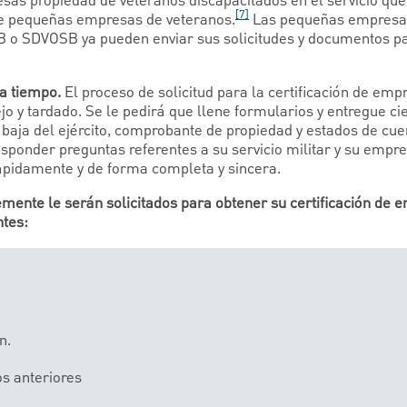
as propiedad de veteranos discapacitados en el servicio que 
[7]
de pequeñas empresas de veteranos.
Las pequeñas empresa
SB o SDVOSB ya pueden enviar sus solicitudes y documentos 
va tiempo.
El proceso de solicitud para la certificación de em
o y tardado. Se le pedirá que llene formularios y entregue c
aja del ejército, comprobante de propiedad y estados de cuen
sponder preguntas referentes a su servicio militar y su empre
ápidamente y de forma completa y sincera.
ente le serán solicitados para obtener su certificación de 
ntes:
n.
s anteriores