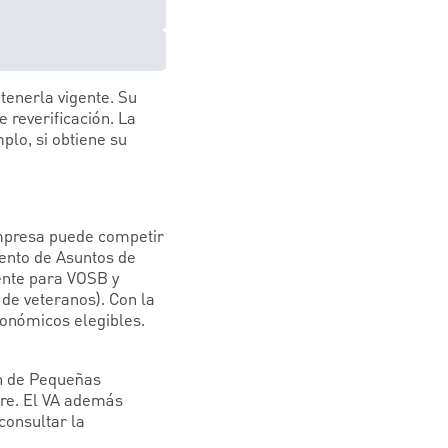
enerla vigente. Su
 reverificación. La
plo, si obtiene su
empresa puede competir
mento de Asuntos de
ente para VOSB y
e veteranos). Con la
conómicos elegibles.
n de Pequeñas
re. El VA además
consultar la