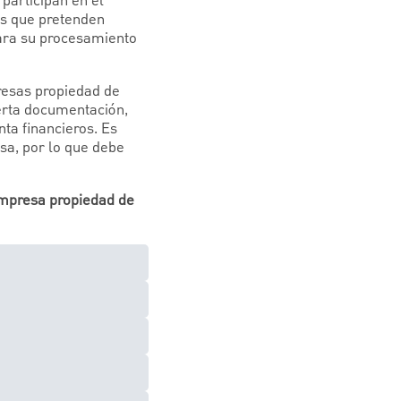
participan en el
s que pretenden
para su procesamiento
presas propiedad de
ierta documentación,
ta financieros. Es
sa, por lo que debe
empresa propiedad de