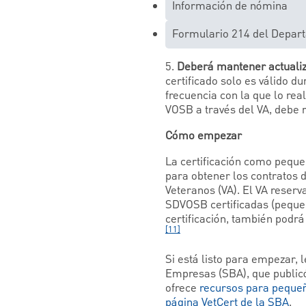
Información de nómina
Formulario 214 del Depar
5.
Deberá mantener actualiza
certificado solo es válido d
frecuencia con la que lo rea
VOSB a través del VA, debe r
Cómo empezar
La certificación como pequ
para obtener los contratos 
Veteranos (VA). El VA reser
SDVOSB certificadas (peque
certificación, también podr
[11]
Si está listo para empezar, 
Empresas (SBA), que public
ofrece
recursos para peque
página VetCert de la SBA
.