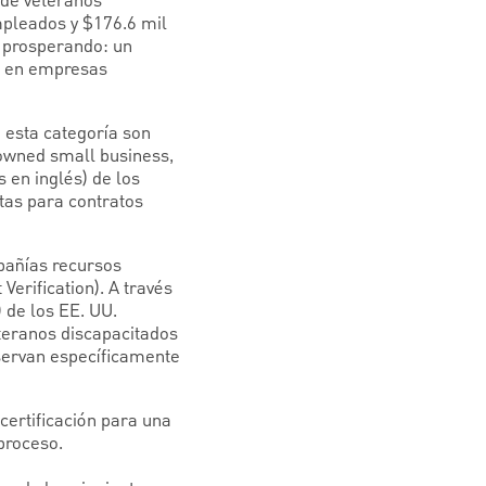
 de veteranos
mpleados y $176.6 mil
 prosperando: un
ar en empresas
esta categoría son
owned small business,
 en inglés) de los
tas para contratos
pañías recursos
Verification). A través
 de los EE. UU.
teranos discapacitados
eservan específicamente
certificación para una
proceso.