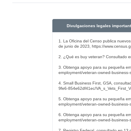
Divulgaciones legales importan
1. La Oficina del Censo publica nuevo
de junio de 2023, https://www.census.
2. ¿Qué es buy veteran? Consultado en
3. Obtenga apoyo para su pequeña empr
employment/veteran-owned-business-s
4. Small Business First, GSA, consulta
9fe6-854e62df41ec/VA_s_Vets_First_V
5. Obtenga apoyo para su pequeña empr
employment/veteran-owned-business-s
6. Obtenga apoyo para su pequeña empr
employment/veteran-owned-business-s
7. Registro Federal, consultado en 13