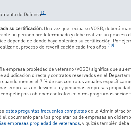
[9]
tamento de Defensa
da su certificación.
Una vez que reciba su VOSB, deberá mant
urante un periodo predeterminado y debe realizar un proceso de
lice depende de donde haya obtenido su certificación. Por ejem
[10]
ealizar el proceso de reverificación cada tres años.
eña empresa propiedad de veterano (VOSB) significa que su 
de adjudicación directa y contratos reservados en el Departa
va cuando menos el 7 % de sus contratos anuales específicam
ñas empresas en desventaja y pequeñas empresas propiedad d
á competir para obtener contratos en otros programas socioe
lea
estas preguntas frecuentes completas
de la Administració
ó el documento para los propietarios de empresas en diciemb
ñas empresas propiedad de veteranos
, y quizás también deba 