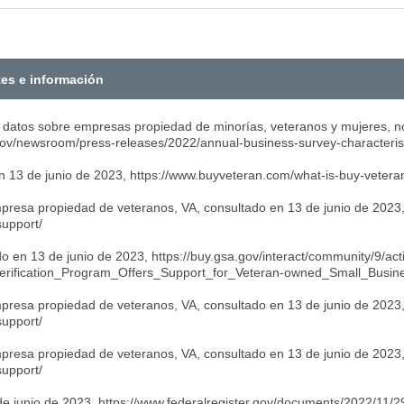
tes e información
s datos sobre empresas propiedad de minorías, veteranos y mujeres, 
gov/newsroom/press-releases/2022/annual-business-survey-characterist
 13 de junio de 2023, https://www.buyveteran.com/what-is-buy-vetera
esa propiedad de veteranos, VA, consultado en 13 de junio de 2023, 
upport/
do en 13 de junio de 2023, https://buy.gsa.gov/interact/community/9/ac
erification_Program_Offers_Support_for_Veteran-owned_Small_Busin
esa propiedad de veteranos, VA, consultado en 13 de junio de 2023, 
upport/
esa propiedad de veteranos, VA, consultado en 13 de junio de 2023, 
upport/
 de junio de 2023, https://www.federalregister.gov/documents/2022/11