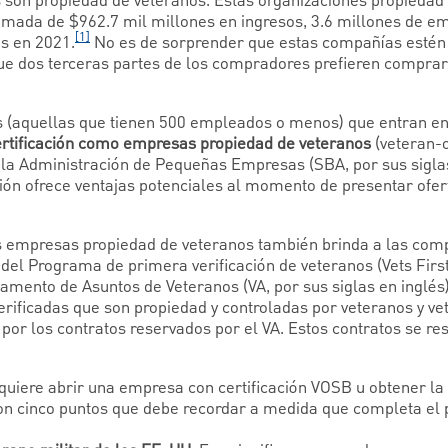
son propiedad de veteranos. Estas organizaciones propiedad
imada de $962.7 mil millones en ingresos, 3.6 millones de e
[1]
s en 2021.
No es de sorprender que estas compañías estén
que dos terceras partes de los compradores prefieren compr
aquellas que tienen 500 empleados o menos) que entran en 
ertificación como empresas propiedad de veteranos
(veteran-
la Administración de Pequeñas Empresas (SBA, por sus siglas
ción ofrece ventajas potenciales al momento de presentar ofer
as empresas propiedad de veteranos también brinda a las com
 del Programa de primera verificación de veteranos (Vets First 
amento de Asuntos de Veteranos (VA, por sus siglas en inglés)
rificadas que son propiedad y controladas por veteranos y ve
 por los contratos reservados por el VA. Estos contratos se r
quiere abrir una empresa con certificación VOSB u obtener la 
on cinco puntos que debe recordar a medida que completa el 