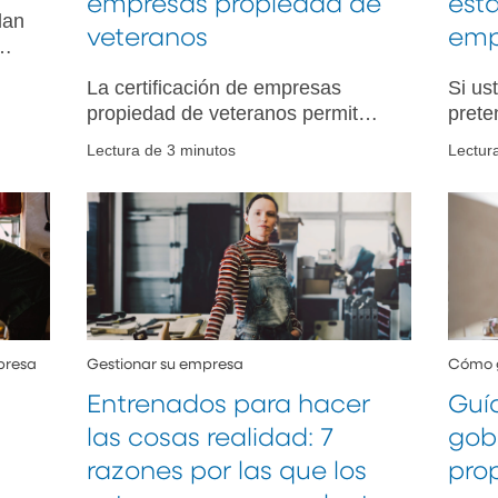
empresas propiedad de
est
lan
veteranos
empr
is
La certificación de empresas
Si us
son
propiedad de veteranos permite a
prete
que
las compañías presentar ofertas
empre
n
Lectura de 3 minutos
Lectur
para contratos gubernamentales,
acces
acceder a recursos del gobierno y
Aquí 
atraer nuevos clientes.
conex
en su
presa
Gestionar su empresa
Cómo g
Entrenados para hacer
Guí
las cosas realidad: 7
gob
razones por las que los
prop