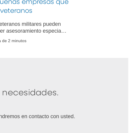
ueñas empresas que
 veteranos
eteranos militares pueden
er asesoramiento especial y
encia en cuestiones de
a de 2 minutos
ciamiento. Incluso se
n reservar contratos
namentales para ellos.
ga más información hoy.
 necesidades.
ondremos en contacto con usted.