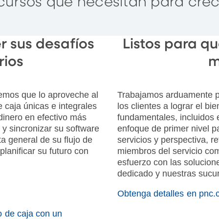
cursos que necesitan para crec
 sus desafíos
Listos para qu
rios
m
remos que lo aproveche al
Trabajamos arduamente par
 caja únicas e integrales
los clientes a lograr el b
dinero en efectivo más
fundamentales, incluidos e
 y sincronizar su software
enfoque de primer nivel p
a general de su flujo de
servicios y perspectiva, r
lanificar su futuro con
miembros del servicio com
esfuerzo con las solucion
dedicado y nuestras sucur
Obtenga detalles en pnc.
o de caja con un