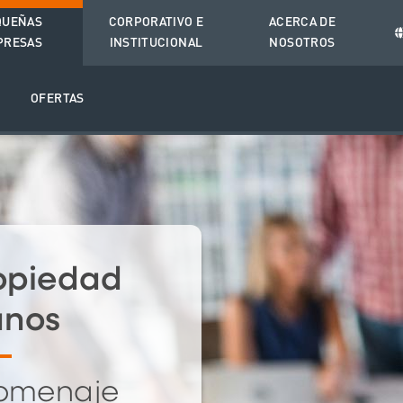
QUEÑAS
CORPORATIVO E
ACERCA DE
PRESAS
INSTITUCIONAL
NOSOTROS
O
OFERTAS
opiedad
anos
homenaje