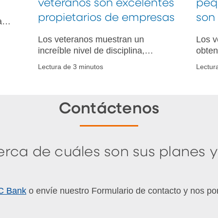
veteranos son excelentes
peq
propietarios de empresas
son
ar
Los veteranos muestran un
Los v
increíble nivel de disciplina,
obten
perseverancia y dedicación
asist
Lectura de 3 minutos
Lectur
mientras están en el ejército, las
finan
cuales son características y
puede
habilidades que también se
guber
Contáctenos
pueden aplicar en un contexto
Obten
empresarial.
rca de cuáles son sus planes y
NC Bank
o envíe nuestro Formulario de contacto y nos p