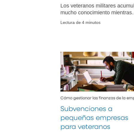
Los veteranos militares acumu
mucho conocimiento mientras
están en servicio. Estas son se
Lectura de 4 minutos
características diferentes que 
comunes entre los veteranos 
se pueden aplicar fácilmente e
el ámbito de las pequeñas
empresas.
Cómo gestionar las finanzas de la em
Subvenciones a
pequeñas empresas
para veteranos