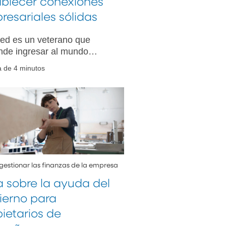
ablecer conexiones
esariales sólidas
ted es un veterano que
nde ingresar al mundo
sarial, ya dispone de
a de 4 minutos
o a muy buenos recursos.
explicamos cómo establecer
iones empresariales sólidas
 red.
estionar las finanzas de la empresa
a sobre la ayuda del
ierno para
ietarios de