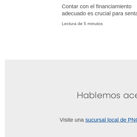
Contar con el financiamiento
adecuado es crucial para sent
las bases de una nueva
Lectura de 5 minutos
compañía y permitirle crecer y
prosperar estratégicamente.
Hablemos ace
Visite una
sucursal local de P