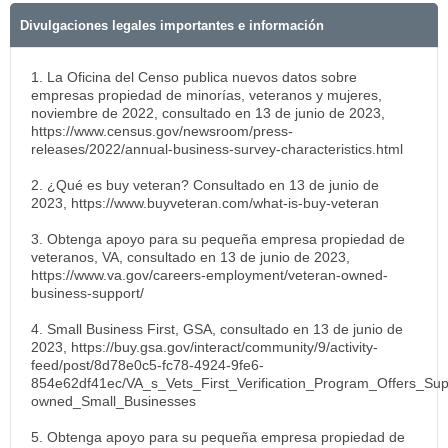
Divulgaciones legales importantes e información
1. La Oficina del Censo publica nuevos datos sobre
empresas propiedad de minorías, veteranos y mujeres,
noviembre de 2022, consultado en 13 de junio de 2023,
https://www.census.gov/newsroom/press-
releases/2022/annual-business-survey-characteristics.html
2. ¿Qué es buy veteran? Consultado en 13 de junio de
2023, https://www.buyveteran.com/what-is-buy-veteran
3. Obtenga apoyo para su pequeña empresa propiedad de
veteranos, VA, consultado en 13 de junio de 2023,
https://www.va.gov/careers-employment/veteran-owned-
business-support/
4. Small Business First, GSA, consultado en 13 de junio de
2023, https://buy.gsa.gov/interact/community/9/activity-
feed/post/8d78e0c5-fc78-4924-9fe6-
854e62df41ec/VA_s_Vets_First_Verification_Program_Offers_Sup
owned_Small_Businesses
5. Obtenga apoyo para su pequeña empresa propiedad de