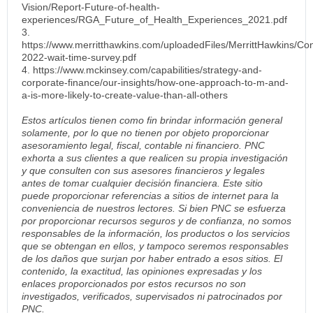
Vision/Report-Future-of-health-
experiences/RGA_Future_of_Health_Experiences_2021.pdf
3.
https://www.merritthawkins.com/uploadedFiles/MerrittHawkins/Co
2022-wait-time-survey.pdf
4. https://www.mckinsey.com/capabilities/strategy-and-
corporate-finance/our-insights/how-one-approach-to-m-and-
a-is-more-likely-to-create-value-than-all-others
Estos artículos tienen como fin brindar información general
solamente, por lo que no tienen por objeto proporcionar
asesoramiento legal, fiscal, contable ni financiero. PNC
exhorta a sus clientes a que realicen su propia investigación
y que consulten con sus asesores financieros y legales
antes de tomar cualquier decisión financiera. Este sitio
puede proporcionar referencias a sitios de internet para la
conveniencia de nuestros lectores. Si bien PNC se esfuerza
por proporcionar recursos seguros y de confianza, no somos
responsables de la información, los productos o los servicios
que se obtengan en ellos, y tampoco seremos responsables
de los daños que surjan por haber entrado a esos sitios. El
contenido, la exactitud, las opiniones expresadas y los
enlaces proporcionados por estos recursos no son
investigados, verificados, supervisados ni patrocinados por
PNC.