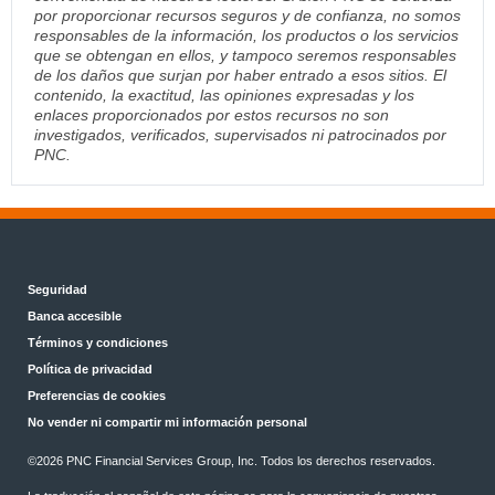
por proporcionar recursos seguros y de confianza, no somos
responsables de la información, los productos o los servicios
que se obtengan en ellos, y tampoco seremos responsables
de los daños que surjan por haber entrado a esos sitios. El
contenido, la exactitud, las opiniones expresadas y los
enlaces proporcionados por estos recursos no son
investigados, verificados, supervisados ni patrocinados por
PNC.
Seguridad
Banca accesible
Términos y condiciones
Política de privacidad
Preferencias de cookies
No vender ni compartir mi información personal
©2026 PNC Financial Services Group, Inc. Todos los derechos reservados.