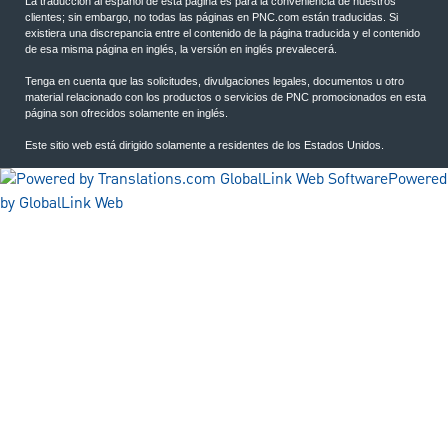
La traducción al español de esta página es para la conveniencia de nuestros
clientes; sin embargo, no todas las páginas en PNC.com están traducidas. Si
existiera una discrepancia entre el contenido de la página traducida y el contenido
de esa misma página en inglés, la versión en inglés prevalecerá.
Tenga en cuenta que las solicitudes, divulgaciones legales, documentos u otro
material relacionado con los productos o servicios de PNC promocionados en esta
página son ofrecidos solamente en inglés.
Este sitio web está dirigido solamente a residentes de los Estados Unidos.
Powered
by GlobalLink Web