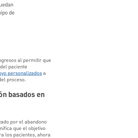
puedan
uipo de
ngresos al permitir que
del paciente
oyo personalizados
a
del proceso.
ón basados en
izado por el abandono
ifica que el objetivo
ra los pacientes, ahora