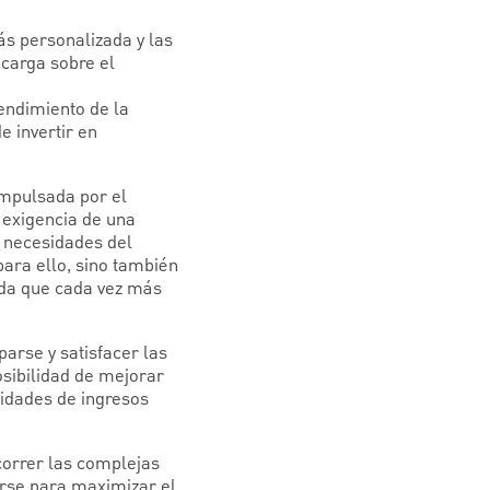
ás personalizada y las
 carga sobre el
endimiento de la
e invertir en
impulsada por el
 exigencia de una
s necesidades del
para ello, sino también
ida que cada vez más
arse y satisfacer las
posibilidad de mejorar
nidades de ingresos
correr las complejas
arse para maximizar el