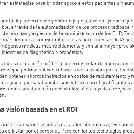
rar estrategias para brindar apoyo a estos pacientes sin aum
por la IA pueden desempeñar un papel clave en ayudar a que 
ble, a través de la automatización de los procesos tediosos, 
n de las citas y aspectos de la administración de los EHR. Ta
on más demanda, por ejemplo, con las herramientas de IA que
s imágenes médicas más rápidamente y con una mayor precisió
os informes de diagnóstico o pronóstico.
aciones de atención médica pueden disfrutar de ahorros en el 
reas que podrían subcontratarse o ser asistidas por la tecnol
en obtener ahorros indirectos en costos de reclutamiento y r
para que el personal pueda concentrarse en el gratificante tr
bre todo a aquellos más necesitados, lo que ayuda a mejorar l
ón.
na visión basada en el ROI
 transformar varios aspectos de la atención médica, ayudando
iles de tratar por el personal. Pero con tantas tecnologías pre