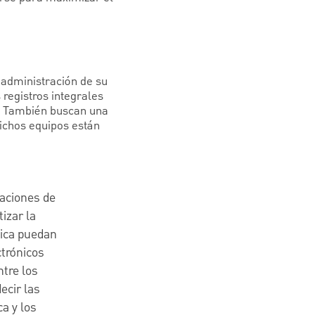
 administración de su
 registros integrales
a. También buscan una
dichos equipos están
zaciones de
izar la
dica puedan
ctrónicos
ntre los
ecir las
a y los