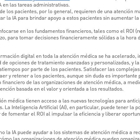
A en las tareas administrativas.
e los pacientes, por lo general, requieren de una atención m
zar la IA para brindar apoyo a estos pacientes sin aumentar la
focarse en los fundamentos financieros, tales como el ROI (r
lazo, para tomar decisiones financieramente sólidas a la hora d
ormación digital en toda la atención médica se ha acelerado, 
d de opciones de tratamiento avanzadas y personalizadas, y la
atiempos por parte de los pacientes. Satisfacer las compleja
raer y retener a los pacientes, aunque sin duda es importante 
 financiero de las organizaciones de atención médica, a med
nción basada en el valor y orientada a los resultados.
ón médica tienen acceso a las nuevas tecnologías para anticip
 La Inteligencia Artificial (AI), en particular, puede tener la 
y de fomentar el ROI al impulsar la eficiencia y liberar oportu
o la IA puede ayudar a los sistemas de atención médica a re
Y, cómo las organizaciones de atención médica pueden organiz