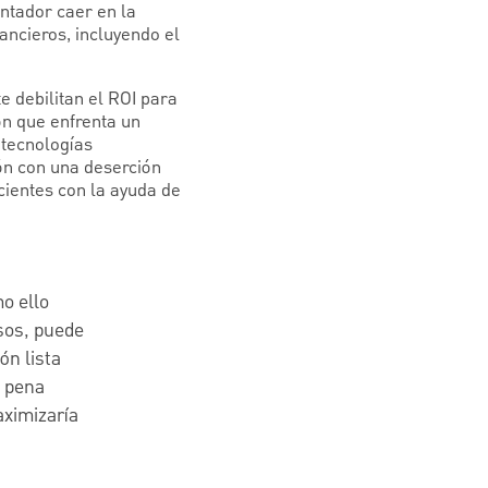
entador caer en la
ancieros, incluyendo el
 debilitan el ROI para
ón que enfrenta un
 tecnologías
ón con una deserción
cientes con la ayuda de
o ello
asos, puede
ón lista
a pena
ximizaría