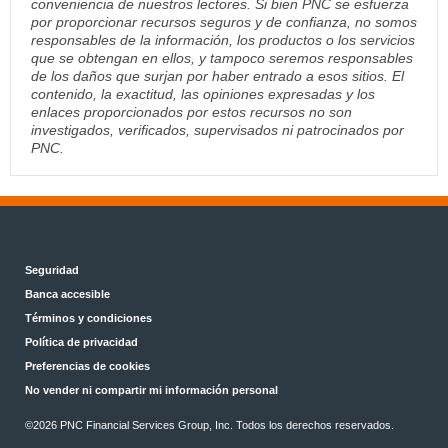
conveniencia de nuestros lectores. Si bien PNC se esfuerza
por proporcionar recursos seguros y de confianza, no somos
responsables de la información, los productos o los servicios
que se obtengan en ellos, y tampoco seremos responsables
de los daños que surjan por haber entrado a esos sitios. El
contenido, la exactitud, las opiniones expresadas y los
enlaces proporcionados por estos recursos no son
investigados, verificados, supervisados ni patrocinados por
PNC.
Seguridad
Banca accesible
Términos y condiciones
Política de privacidad
Preferencias de cookies
No vender ni compartir mi información personal
©2026 PNC Financial Services Group, Inc. Todos los derechos reservados.