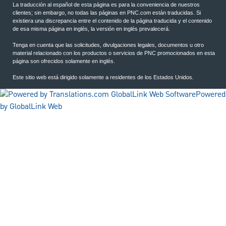
La traducción al español de esta página es para la conveniencia de nuestros
clientes; sin embargo, no todas las páginas en PNC.com están traducidas. Si
existiera una discrepancia entre el contenido de la página traducida y el contenido
de esa misma página en inglés, la versión en inglés prevalecerá.
Tenga en cuenta que las solicitudes, divulgaciones legales, documentos u otro
material relacionado con los productos o servicios de PNC promocionados en esta
página son ofrecidos solamente en inglés.
Este sitio web está dirigido solamente a residentes de los Estados Unidos.
Powered
by GlobalLink Web