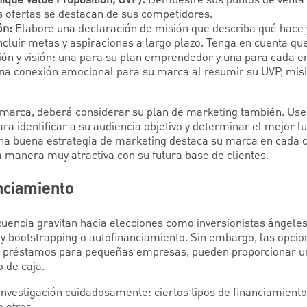
ique Value Proposition, UVP):
Demuestre sus puntos de venta 
 ofertas se destacan de sus competidores.
ón:
Elabore una declaración de misión que describa qué hace y
ncluir metas y aspiraciones a largo plazo. Tenga en cuenta que
ión y visión: una para su plan emprendedor y una para cada 
a conexión emocional para su marca al resumir su UVP, misió
 marca, deberá considerar su plan de marketing también. Use 
a identificar a su audiencia objetivo y determinar el mejor l
a buena estrategia de marketing destaca su marca en cada c
 manera muy atractiva con su futura base de clientes.
nciamiento
uencia gravitan hacia elecciones como inversionistas ángele
y bootstrapping o autofinanciamiento. Sin embargo, las opcio
s préstamos para pequeñas empresas, pueden proporcionar una
o de caja.
investigación cuidadosamente: ciertos tipos de financiamient
 otros.