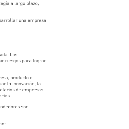
egia a largo plazo,
esarrollar una empresa
ida. Los
ir riesgos para lograr
esa, producto o
ar la innovación, la
pietarios de empresas
cias.
endedores son
on: