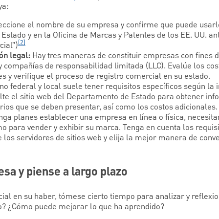
ya:
ccione el nombre de su empresa y confirme que puede usarlo 
stado y en la Oficina de Marcas y Patentes de los EE. UU. an
[2]
cial”)
ón legal:
Hay tres maneras de constituir empresas con fines d
 y compañías de responsabilidad limitada (LLC). Evalúe los cost
es y verifique el proceso de registro comercial en su estado.
o federal y local suele tener requisitos específicos según la i
lte el sitio web del Departamento de Estado para obtener inf
rios que se deben presentar, así como los costos adicionales.
nga planes establecer una empresa en línea o física, necesita
omo para vender y exhibir su marca. Tenga en cuenta los requis
los servidores de sitios web y elija la mejor manera de conv
sa y piense a largo plazo
al en su haber, tómese cierto tiempo para analizar y reflexi
o? ¿Cómo puede mejorar lo que ha aprendido?