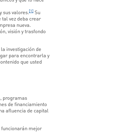
únicos y qué lo hace
[1]
 sus valores.
Su
 tal vez deba crear
empresa nueva.
n, visión y trasfondo
la investigación de
ugar para encontrarla y
ontenido que usted
s, programas
nes de financiamiento
 afluencia de capital
o funcionarán mejor