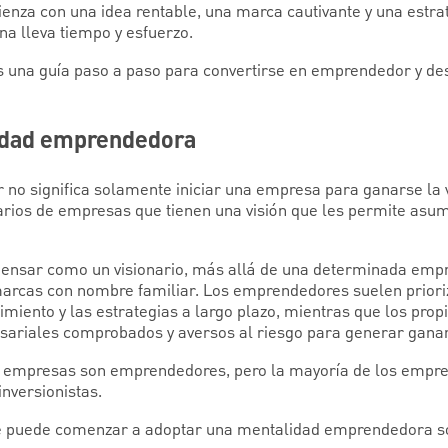
enza con una idea rentable, una marca cautivante y una estrat
na lleva tiempo y esfuerzo.
s una guía paso a paso para convertirse en emprendedor y d
idad emprendedora
no significa solamente iniciar una empresa para ganarse la v
ios de empresas que tienen una visión que les permite asum
pensar como un visionario, más allá de una determinada empr
 marcas con nombre familiar. Los emprendedores suelen prioriz
ecimiento y las estrategias a largo plazo, mientras que los pro
ariales comprobados y aversos al riesgo para generar ganan
de empresas son emprendedores, pero la mayoría de los empr
nversionistas.
e puede comenzar a adoptar una mentalidad emprendedora s