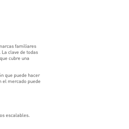
arcas familiares
 La clave de todas
 que cubre una
ón que puede hacer
 en el mercado puede
ios escalables.