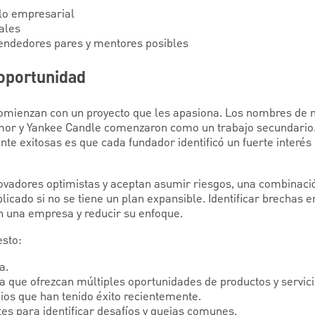
llo empresarial
eales
endedores pares y mentores posibles
 oportunidad
ienzan con un proyecto que les apasiona. Los nombres de m
mor y Yankee Candle comenzaron como un trabajo secundario.
te exitosas es que cada fundador identificó un fuerte interés
vadores optimistas y aceptan asumir riesgos, una combinaci
licado si no se tiene un plan expansible. Identificar brechas
en una empresa y reducir su enfoque.
sto:
a.
a que ofrezcan múltiples oportunidades de productos y servic
cios que han tenido éxito recientemente.
tes para identificar desafíos y quejas comunes.