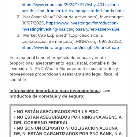
https://www.cnbc.com/2024/10/17/why-401k-plans-
are-the-final-frontier-for-exchange-traded-funds.html
"Net Asset Value" (Valor de activo neto), Investor.gov,
06/07/2025,
https://www.investor.gov/introduction-
investing/investing-basics/glossary/net-asset-value
"Market Cap Explained" (Explicación de la
capitalización de mercado), FINRA.org, 09/30/2022,
https://www.finra.org/investors/insights/market-cap
Este material tiene el propósito de educar y no de
proporcionar asesoramiento legal, fiscal, contable ni de
inversión. Ni PNC Wealth Management ni sus afiliados y
proveedores proporcionan asesoramiento legal, fiscal ni
contable.
Información importante para inversionistas
: Los
productos de corretaje y de seguro:
• NO ESTÁN ASEGURADOS POR LA FDIC
• NO ESTÁN ASEGURADOS POR NINGUNA AGENCIA
DEL GOBIERNO FEDERAL
• NO SON UN DEPÓSITO NI OBLIGACIÓN ALGUNA
DE, NI ESTÁN GARANTIZADOS POR PNC BANK, N.A.