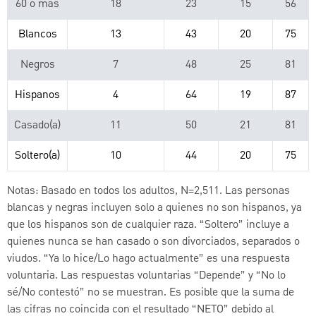
60 o más
18
23
15
56
Blancos
13
43
20
75
Negros
7
48
25
81
Hispanos
4
64
19
87
Casado(a)
11
50
21
81
Soltero(a)
10
44
20
75
Notas: Basado en todos los adultos, N=2,511. Las personas
blancas y negras incluyen
solo a quienes no son hispanos, ya
que los hispanos son de cualquier raza. “Soltero” incluye a
quienes nunca se han casado o son divorciados, separados o
viudos. “Ya lo hice/Lo hago actualmente” es una respuesta
voluntaria. Las respuestas voluntarias “Depende” y
“No lo
sé/No contestó” no se muestran. Es posible que la suma de
las cifras no coincida con el resultado
“NETO” debido al