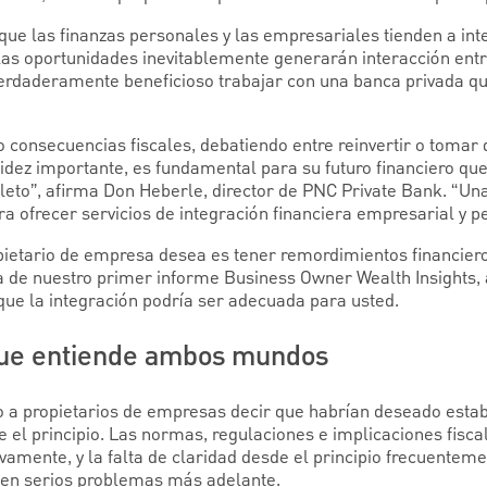
que las finanzas personales y las empresariales tienden a int
y las oportunidades inevitablemente generarán interacción ent
rdaderamente beneficioso trabajar con una banca privada q
 consecuencias fiscales, debatiendo entre reinvertir o tomar d
idez importante, es fundamental para su futuro financiero que
to”, afirma Don Heberle, director de PNC Private Bank. “Una
a ofrecer servicios de integración financiera empresarial y p
pietario de empresa desea es tener remordimientos financiero
a de nuestro primer informe Business Owner Wealth Insights,
que la integración podría ser adecuada para usted.
que entiende ambos mundos
 propietarios de empresas decir que habrían deseado estab
 el principio. Las normas, regulaciones e implicaciones fiscal
ivamente, y la falta de claridad desde el principio frecuente
ten serios problemas más adelante.