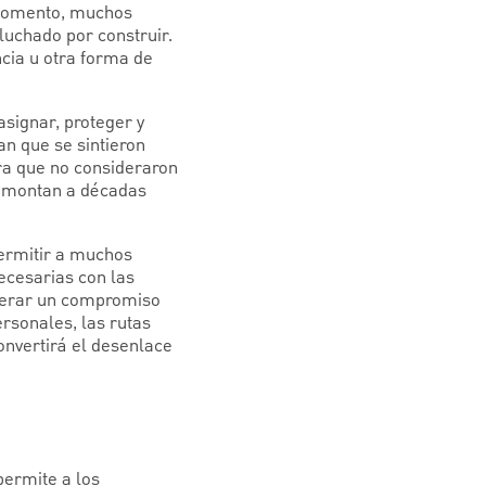
 momento, muchos
luchado por construir.
encia u otra forma de
asignar, proteger y
an que se sintieron
ra que no consideraron
remontan a décadas
permitir a muchos
ecesarias con las
generar un compromiso
ersonales, las rutas
onvertirá el desenlace
permite a los