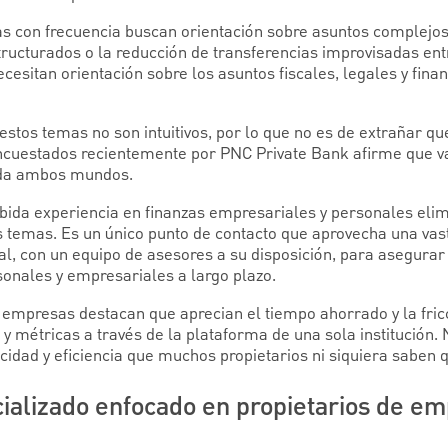
s con frecuencia buscan orientación sobre asuntos complejos
ucturados o la reducción de transferencias improvisadas en
esitan orientación sobre los asuntos fiscales, legales y fina
stos temas no son intuitivos, por lo que no es de extrañar qu
ncuestados recientemente por PNC Private Bank afirme que va
nda ambos mundos.
bida experiencia en finanzas empresariales y personales elim
os temas. Es un único punto de contacto que aprovecha una vas
l, con un equipo de asesores a su disposición, para asegurar
onales y empresariales a largo plazo.
 empresas destacan que aprecian el tiempo ahorrado y la fricc
y métricas a través de la plataforma de una sola institución.
icidad y eficiencia que muchos propietarios ni siquiera saben 
cializado enfocado en propietarios de e