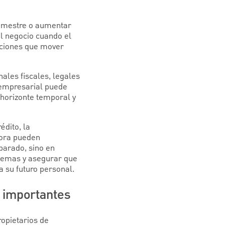
trimestre o aumentar
el negocio cuando el
icaciones que mover
ales fiscales, legales
 empresarial puede
 horizonte temporal y
édito, la
hora pueden
parado, sino en
blemas y asegurar que
a su futuro personal.
z importantes
opietarios de