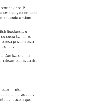
erconectarse. El
re ambas, y es en esos
ue entienda ambos
istribuciones, o
 su socio bancario
 banca privada está
ersonal”.
s. Con base en la
 analicemos las cuatro
lecer límites
es para individuos y
mente conduce a que