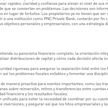
ar rapidez, claridad y confianza para elevar el nivel de sus 
s de que se conviertan en problemas. Las decisiones son infor
 en lugar de fortuitos. Los propietarios ya no tienen que ser
ir a una institución como PNC Private Bank, contarán por fin 
sus objetivos personales y empresariales, con una estrategia 
ntienda su panorama financiero completo; la orientación inte
alizar distribuciones de capital y cómo cada decisión afecta lo
idad rigurosas para asegurar la separación total entre los 
 así los problemas fiscales evitables y fomentar una disciplin
y de manera proactiva para eventos importantes, como las tran
nas sobre reinversión, retiros y transferencias entre cuentas
idad financiera y los resultados fiscales.
unificado para evitar la necesidad de coordinar por su cuenta
y de inversiones, y asegurar así que los hitos empresariales y 