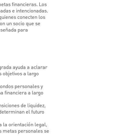
metas financieras. Los
madas e intencionadas.
 quienes conecten los
con un socio que se
diseñada para
grada ayuda a aclarar
s objetivos a largo
fondos personales y
a financiera a largo
siciones de liquidez,
 determinan el futuro
 la orientación legal,
las metas personales se