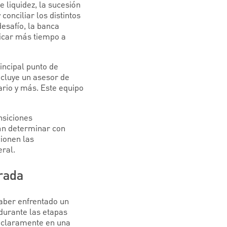
 liquidez, la sucesión
conciliar los distintos
desafío, la banca
dicar más tiempo a
incipal punto de
ncluye un asesor de
ario y más. Este equipo
ansiciones
án determinar con
cionen las
ral.
grada
haber enfrentado un
durante las etapas
n claramente en una