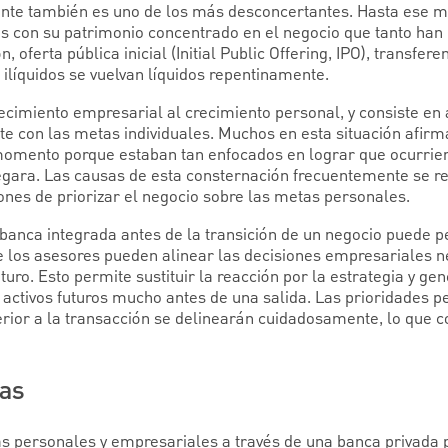
nte también es uno de los más desconcertantes. Hasta ese
s con su patrimonio concentrado en el negocio que tanto han 
, oferta pública inicial (Initial Public Offering, IPO), transfer
 ilíquidos se vuelvan líquidos repentinamente.
ecimiento empresarial al crecimiento personal, y consiste en 
te con las metas individuales. Muchos en esta situación afirm
omento porque estaban tan enfocados en lograr que ocurrie
legara. Las causas de esta consternación frecuentemente se 
iones de priorizar el negocio sobre las metas personales.
banca integrada antes de la transición de un negocio puede 
ue los asesores pueden alinear las decisiones empresariales n
turo. Esto permite sustituir la reacción por la estrategia y 
s activos futuros mucho antes de una salida. Las prioridades p
terior a la transacción se delinearán cuidadosamente, lo que c
zas
zas personales y empresariales a través de una banca privada 