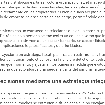
 las distribuciones, la estructura organizacional, el mapeo de
amplia gama de disciplinas fiscales, legales y de inversión, y 
 directamente en los propietarios. Si bien algunos aceptan el 
ario de empresa de gran parte de esa carga, permitiéndole de
omienza con un estratega de relaciones que actúa como su pr
. Detrás de esta persona se encuentra un equipo diverso que i
presarial o patrimonial, un asesor bancario, un asesor fiduci
 implicaciones legales, fiscales y de prioridades.
rayectoria en estrategia fiscal, planificación patrimonial y tr
tienden plenamente el panorama financiero del cliente, podr
 y en qué momento, y ajustarán los planes a medida que evolu
sesoría que solo aborda una pequeña parte del panorama gene
decisiones mediante una estrategia inte
 de empresas que participaron en la encuesta de PNC afirma 
ún momento de su carrera. Esto probablemente se debe a que, 
 un negocio, muchos se enfrentan a situaciones que no encaja