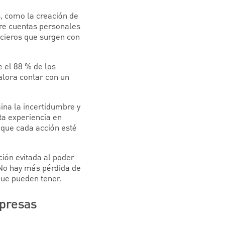
, como la creación de
tre cuentas personales
ncieros que surgen con
e el 88 % de los
lora contar con un
ina la incertidumbre y
ta experiencia en
 que cada acción esté
ión evitada al poder
 No hay más pérdida de
que pueden tener.
mpresas