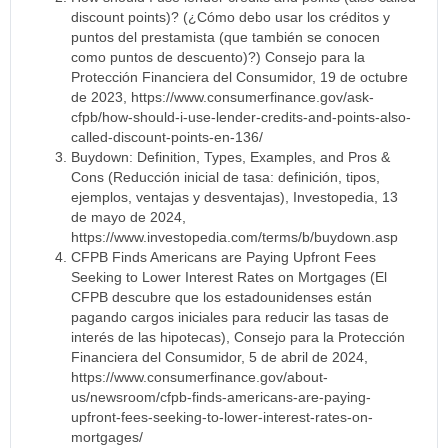
discount points)? (¿Cómo debo usar los créditos y
puntos del prestamista (que también se conocen
como puntos de descuento)?) Consejo para la
Protección Financiera del Consumidor, 19 de octubre
de 2023, https://www.consumerfinance.gov/ask-
cfpb/how-should-i-use-lender-credits-and-points-also-
called-discount-points-en-136/
Buydown: Definition, Types, Examples, and Pros &
Cons (Reducción inicial de tasa: definición, tipos,
ejemplos, ventajas y desventajas), Investopedia, 13
de mayo de 2024,
https://www.investopedia.com/terms/b/buydown.asp
CFPB Finds Americans are Paying Upfront Fees
Seeking to Lower Interest Rates on Mortgages (El
CFPB descubre que los estadounidenses están
pagando cargos iniciales para reducir las tasas de
interés de las hipotecas), Consejo para la Protección
Financiera del Consumidor, 5 de abril de 2024,
https://www.consumerfinance.gov/about-
us/newsroom/cfpb-finds-americans-are-paying-
upfront-fees-seeking-to-lower-interest-rates-on-
mortgages/