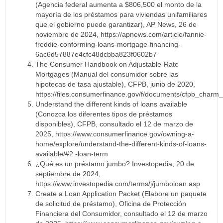
(Agencia federal aumenta a $806,500 el monto de la
mayoría de los préstamos para viviendas unifamiliares
que el gobierno puede garantizar), AP News, 26 de
noviembre de 2024, https://apnews.com/article/fannie-
freddie-conforming-loans-mortgage-financing-
6ac6d57887e4cfc48dcbba823f0602b7
The Consumer Handbook on Adjustable-Rate
Mortgages (Manual del consumidor sobre las
hipotecas de tasa ajustable), CFPB, junio de 2020,
https://files.consumerfinance.gov/f/documents/cfpb_charm_
Understand the different kinds of loans available
(Conozca los diferentes tipos de préstamos
disponibles), CFPB, consultado el 12 de marzo de
2025, https://www.consumerfinance.gov/owning-a-
home/explore/understand-the-different-kinds-of-loans-
available/#2.-loan-term
¿Qué es un préstamo jumbo? Investopedia, 20 de
septiembre de 2024,
https://www.investopedia.com/terms/j/jumboloan.asp
Create a Loan Application Packet (Elabore un paquete
de solicitud de préstamo), Oficina de Protección
Financiera del Consumidor, consultado el 12 de marzo