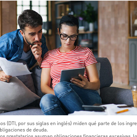
s (DTI, por sus siglas en inglés) miden qué parte de los ingr
obligaciones de deuda.
los prestatarios asuman obligaciones financieras excesivas, l