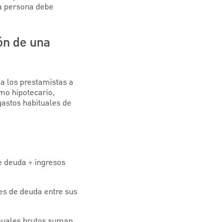
na persona debe
ón de una
a los prestamistas a
mo hipotecario,
gastos habituales de
e deuda ÷ ingresos
es de deuda entre sus
suales brutos suman