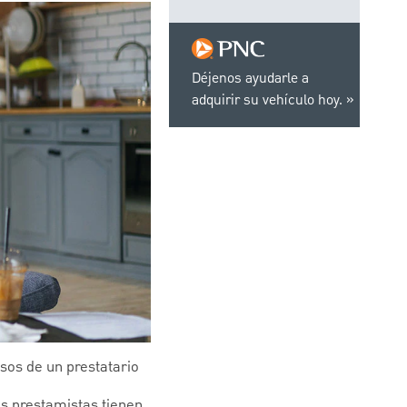
Déjenos ayudarle a
adquirir su vehículo hoy.
esos de un prestatario
os prestamistas tienen