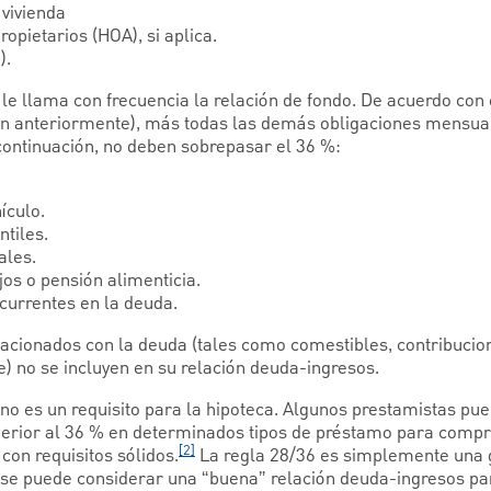
 vivienda
opietarios (HOA), si aplica.
).
 le llama con frecuencia la relación de fondo. De acuerdo con 
an anteriormente), más todas las demás obligaciones mensual
continuación, no deben sobrepasar el 36 %:
.
ículo.
tiles.
ales.
os o pensión alimenticia.
currentes en la deuda.
acionados con la deuda (tales como comestibles, contribucione
e) no se incluyen en su relación deuda-ingresos.
 no es un requisito para la hipoteca. Algunos prestamistas pu
perior al 36 % en determinados tipos de préstamo para compr
[2]
con requisitos sólidos.
La regla 28/36 es simplemente una 
se puede considerar una “buena” relación deuda-ingresos par