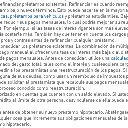
 refinanciar préstamos existentes. Refinanciar es cuando ree
tamo bajo nuevos términos. Esto puede hacerse en la mayoría 
ecas
,
préstamos para vehículos
y préstamos estudiantiles. Baj
e reducir sus pagos mensuales, lo cual podría mejorar su rel
. Por ejemplo, si las tasas de interés vigentes son más eleva
ría costarle más. También hay que tener en cuenta los cargos 
pros y contras antes de refinanciar cualquier préstamo.
 consolidar los préstamos existentes. La combinación de múlti
ago mensual al ofrecer una tasa de interés más baja o al distr
e pagos mensuales. Antes de consolidar, utilice una
calcula
ado del gasto total, tales como el interés y cualesquiera car
pedir a los prestamistas una reestructuración de los pagos. Si
alguna de sus deudas, como usar un reembolso de impuestos 
ede solicitar al prestamista que recalcule sus pagos mensuale
n proceso conocido como reestructuración.
rizado en cuentas que cuenten con un saldo elevado. Si usted
crédito al límite de otra persona, desvincularse de ella puede
a antes de obtener su nuevo préstamo hipotecario. Absténgase
lquier cosa que incremente sus obligaciones mensuales de l
amo hipotecario.