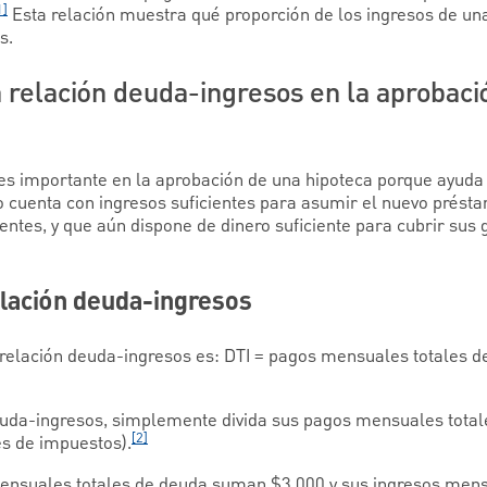
1]
Esta relación muestra qué proporción de los ingresos de u
s.
a relación deuda-ingresos en la aprobaci
es importante en la aprobación de una hipoteca porque ayuda 
o cuenta con ingresos suficientes para asumir el nuevo présta
ntes, y que aún dispone de dinero suficiente para cubrir sus 
elación deuda-ingresos
 relación deuda-ingresos es: DTI = pagos mensuales totales d
euda-ingresos, simplemente divida sus pagos mensuales total
[2]
es de impuestos).
mensuales totales de deuda suman $3,000 y sus ingresos men