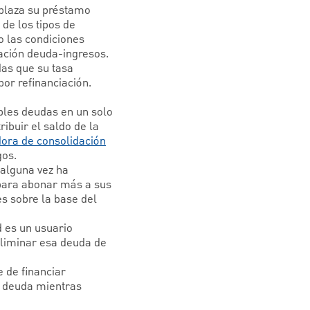
mplaza su préstamo
de los tipos de
o las condiciones
ación deuda-ingresos.
das que su tasa
por refinanciación.
ples deudas en un solo
ibuir el saldo de la
dora de consolidación
gos.
 alguna vez ha
para abonar más a sus
s sobre la base del
 es un usuario
 eliminar esa deuda de
 de financiar
a deuda mientras