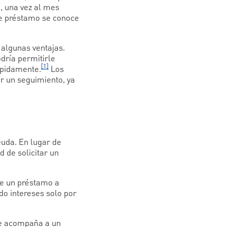
, una vez al mes
de préstamo se conoce
algunas ventajas.
dría permitirle
[1]
ápidamente.
Los
r un seguimiento, ya
euda. En lugar de
d de solicitar un
ue un préstamo a
ndo intereses solo por
que acompaña a un