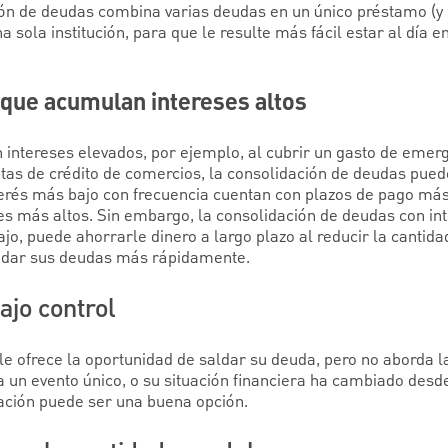
ción de deudas combina varias deudas en un único préstamo (y
 sola institución, para que le resulte más fácil estar al día e
 que acumulan intereses altos
intereses elevados, por ejemplo, al cubrir un gasto de emerg
rjetas de crédito de comercios, la consolidación de deudas pue
erés más bajo con frecuencia cuentan con plazos de pago más
 más altos. Sin embargo, la consolidación de deudas con int
o, puede ahorrarle dinero a largo plazo al reducir la cantidad
uidar sus deudas más rápidamente.
ajo control
e ofrece la oportunidad de saldar su deuda, pero no aborda la
a un evento único, o su situación financiera ha cambiado des
ación puede ser una buena opción.