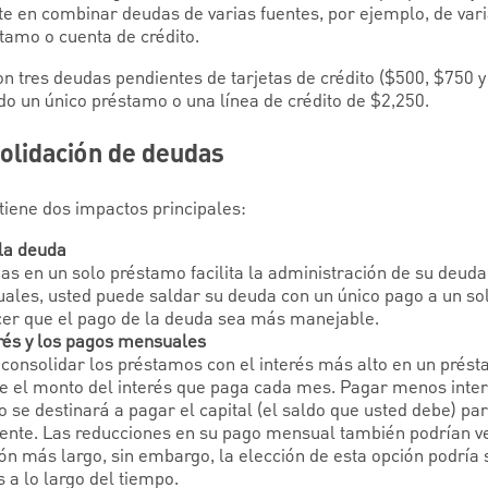
e en combinar deudas de varias fuentes, por ejemplo, de varia
tamo o cuenta de crédito.
n tres deudas pendientes de tarjetas de crédito ($500, $750 y
do un único préstamo o una línea de crédito de $2,250.
olidación de deudas
tiene dos impactos principales:
 la deuda
as en un solo préstamo facilita la administración de su deuda.
ales, usted puede saldar su deuda con un único pago a un sol
cer que el pago de la deuda sea más manejable.
erés y los pagos mensuales
consolidar los préstamos con el interés más alto en un prést
e el monto del interés que paga cada mes. Pagar menos inter
 se destinará a pagar el capital (el saldo que usted debe) par
nte. Las reducciones en su pago mensual también podrían ven
ón más largo, sin embargo, la elección de esta opción podrí
 a lo largo del tiempo.