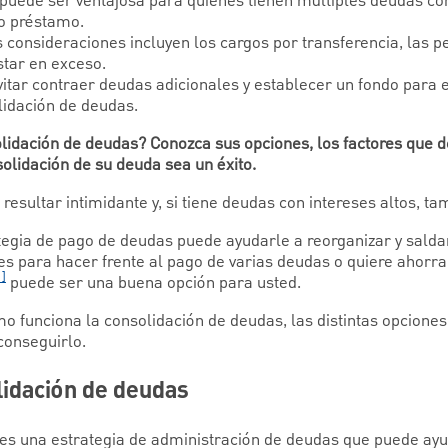
puede ser ventajosa para quienes tienen múltiples deudas con 
o préstamo.
s consideraciones incluyen los cargos por transferencia, las p
star en exceso.
vitar contraer deudas adicionales y establecer un fondo par
lidación de deudas.
lidación de deudas? Conozca sus opciones, los factores que d
olidación de su deuda sea un éxito.
esultar intimidante y, si tiene deudas con intereses altos, t
tegia de pago de deudas puede ayudarle a reorganizar y saldar
es para hacer frente al pago de varias deudas o quiere ahorrar
1]
puede ser una buena opción para usted.
o funciona la consolidación de deudas, las distintas opciones
conseguirlo.
lidación de deudas
es una estrategia de administración de deudas que puede ayu