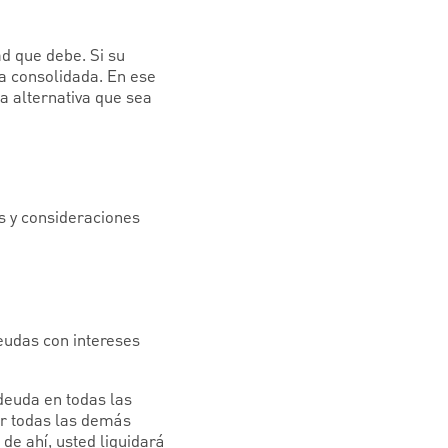
ad que debe. Si su
da consolidada. En ese
a alternativa que sea
s y consideraciones
deudas con intereses
deuda en todas las
ar todas las demás
de ahí, usted liquidará