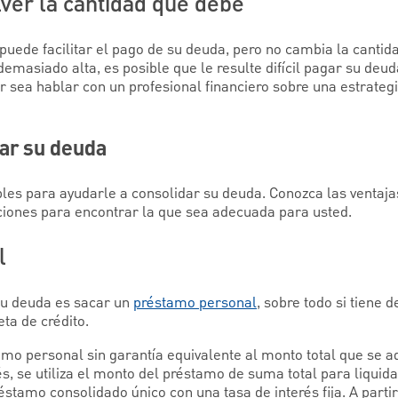
ver la cantidad que debe
uede facilitar el pago de su deuda, pero no cambia la cantid
emasiado alta, es posible que le resulte difícil pagar su deu
r sea hablar con un profesional financiero sobre una estrategi
ar su deuda
bles para ayudarle a consolidar su deuda. Conozca las ventaja
ciones para encontrar la que sea adecuada para usted.
l
u deuda es sacar un
préstamo personal
, sobre todo si tiene 
eta de crédito.
amo personal sin garantía equivalente al monto total que se a
s, se utiliza el monto del préstamo de suma total para liquid
stamo consolidado único con una tasa de interés fija. A partir 