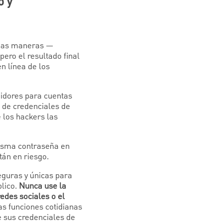
o y
arias maneras —
pero el resultado final
n línea de los
midores para cuentas
n de credenciales de
 los hackers las
misma contraseña en
tán en riesgo.
eguras y únicas para
blico.
Nunca use la
edes sociales o el
as funciones cotidianas
de sus credenciales de