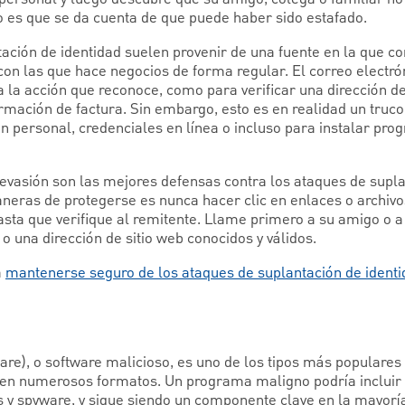
o es que se da cuenta de que puede haber sido estafado.
ación de identidad suelen provenir de una fuente en la que con
n las que hace negocios de forma regular. El correo electrón
 la acción que reconoce, como para verificar una dirección de
rmación de factura. Sin embargo, esto es en realidad un truco 
n personal, credenciales en línea o incluso para instalar pr
 evasión son las mejores defensas contra los ataques de supla
eras de protegerse es nunca hacer clic en enlaces o archivo
asta que verifique al remitente. Llame primero a su amigo o a
o una dirección de sitio web conocidos y válidos.
a
mantenerse seguro de los ataques de suplantación de ident
e), o software malicioso, es uno de los tipos más populares 
en numerosos formatos. Un programa maligno podría incluir 
s y spyware, y sigue siendo un componente clave en la mayorí