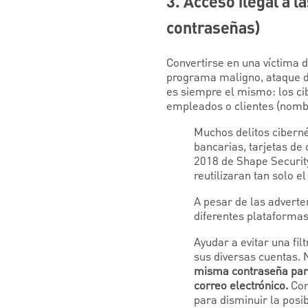
3. Acceso ilegal a l
contraseñas)
Convertirse en una víctima d
programa maligno, ataque de 
es siempre el mismo: los ci
empleados o clientes (nombr
Muchos delitos cibern
bancarias, tarjetas de
2018 de Shape Security
reutilizaran tan solo e
A pesar de las advert
diferentes plataformas 
Ayudar a evitar una fi
sus diversas cuentas. 
misma contraseña para 
correo electrónico.
Con
para disminuir la posib