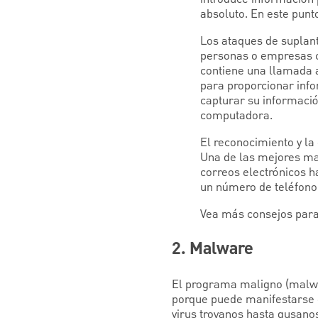
absoluto. En este punt
Los ataques de suplant
personas o empresas co
contiene una llamada a
para proporcionar info
capturar su informació
computadora.
El reconocimiento y la
Una de las mejores man
correos electrónicos h
un número de teléfono 
Vea más consejos par
2. Malware
El programa maligno (malwar
porque puede manifestarse 
virus troyanos hasta gusano