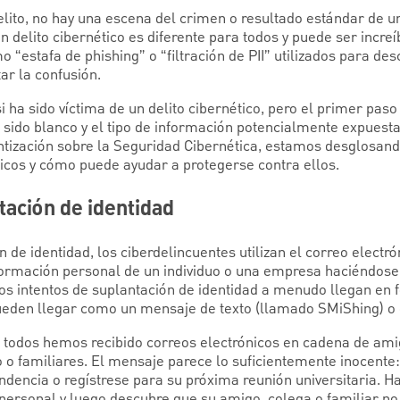
elito, no hay una escena del crimen o resultado estándar de u
 delito cibernético es diferente para todos y puede ser incre
 “estafa de phishing” o “filtración de PII” utilizados para desc
ar la confusión.
i ha sido víctima de un delito cibernético, pero el primer paso
a sido blanco y el tipo de información potencialmente expuesta.
tización sobre la Seguridad Cibernética, estamos desglosand
icos y cómo puede ayudar a protegerse contra ellos.
tación de identidad
 de identidad, los ciberdelincuentes utilizan el correo electró
nformación personal de un individuo o una empresa haciéndose
Los intentos de suplantación de identidad a menudo llegan en
ueden llegar como un mensaje de texto (llamado SMiShing) o c
 todos hemos recibido correos electrónicos en cadena de amig
o familiares. El mensaje parece lo suficientemente inocente:
dencia o regístrese para su próxima reunión universitaria. Hac
personal y luego descubre que su amigo, colega o familiar no