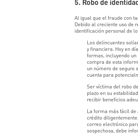
5. Robo de identid
Al igual que el fraude con t
Debido al creciente uso de r
identificación personal de l
Los delincuentes solía
y financiera. Hoy en d
formas, incluyendo un 
compra de esta informa
un número de seguro so
cuenta para potencialm
Ser víctima del robo d
plazo en su estabilida
recibir beneficios ade
La forma más fácil de 
crédito diligentemente
correo electrónico par
sospechosa, debe info