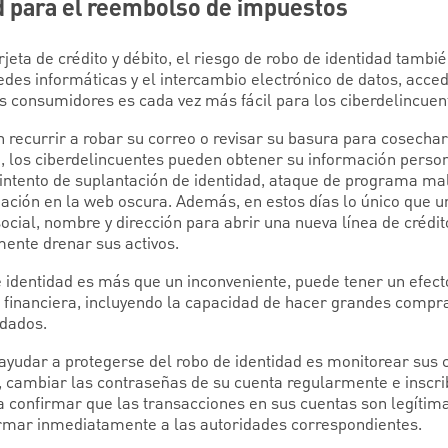
ad para el reembolso de impuestos
arjeta de crédito y débito, el riesgo de robo de identidad tamb
edes informáticas y el intercambio electrónico de datos, acce
os consumidores es cada vez más fácil para los ciberdelincuen
n recurrir a robar su correo o revisar su basura para cosecha
ía, los ciberdelincuentes pueden obtener su información pers
intento de suplantación de identidad, ataque de programa mal
ción en la web oscura. Además, en estos días lo único que u
cial, nombre y dirección para abrir una nueva línea de crédi
ente drenar sus activos.
e identidad es más que un inconveniente, puede tener un efect
d financiera, incluyendo la capacidad de hacer grandes compra
udados.
ayudar a protegerse del robo de identidad es monitorear sus 
, cambiar las contraseñas de su cuenta regularmente e inscri
a confirmar que las transacciones en sus cuentas son legítimas
rmar inmediatamente a las autoridades correspondientes.