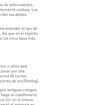
no de estos eventos.
íblemente confuso. Los
ribir los delitos
 es entender el tipo de
 Así que en el espíritu
o los cinco tipos más
nico o sitios web
 pasar por una
 forma de correo
orreo de voz (Vishing).
os, antiguos colegas,
 haga un cuestionario,
e clic en el enlace,
 envió el mensaje en