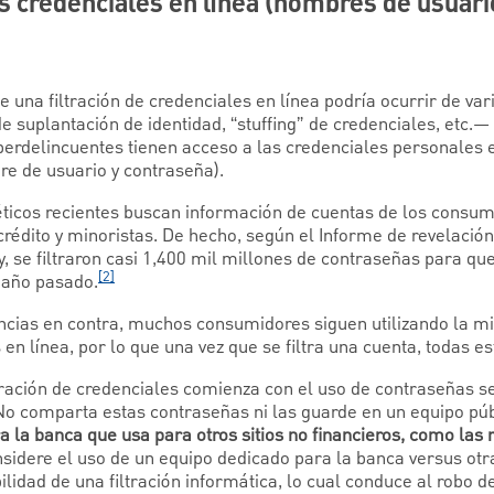
as credenciales en línea (nombres de usuari
e una filtración de credenciales en línea podría ocurrir de v
suplantación de identidad, “stuffing” de credenciales, etc.— 
berdelincuentes tienen acceso a las credenciales personales e
e de usuario y contraseña).
éticos recientes buscan información de cuentas de los consu
 crédito y minoristas. De hecho, según el Informe de revelació
, se filtraron casi 1,400 mil millones de contraseñas para que
[2]
l año pasado.
encias en contra, muchos consumidores siguen utilizando la 
en línea, por lo que una vez que se filtra una cuenta, todas es
ltración de credenciales comienza con el uso de contraseñas s
No comparta estas contraseñas ni las guarde en un equipo pú
la banca que usa para otros sitios no financieros, como las r
sidere el uso de un equipo dedicado para la banca versus otr
ilidad de una filtración informática, lo cual conduce al robo 