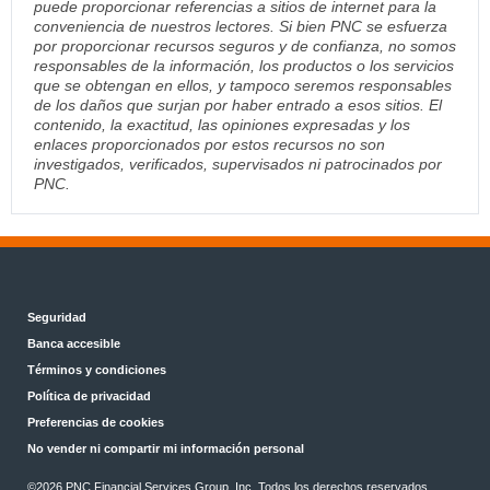
puede proporcionar referencias a sitios de internet para la
conveniencia de nuestros lectores. Si bien PNC se esfuerza
por proporcionar recursos seguros y de confianza, no somos
responsables de la información, los productos o los servicios
que se obtengan en ellos, y tampoco seremos responsables
de los daños que surjan por haber entrado a esos sitios. El
contenido, la exactitud, las opiniones expresadas y los
enlaces proporcionados por estos recursos no son
investigados, verificados, supervisados ni patrocinados por
PNC.
Seguridad
Banca accesible
Términos y condiciones
Política de privacidad
Preferencias de cookies
No vender ni compartir mi información personal
©
2026 PNC Financial Services Group, Inc. Todos los derechos reservados.