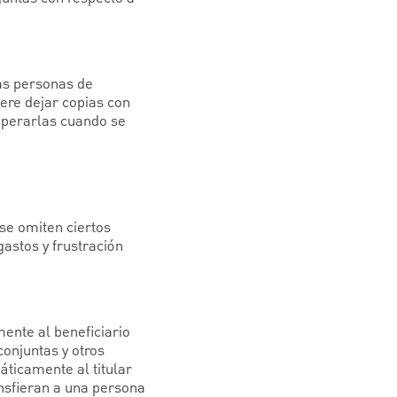
as personas de
dere dejar copias con
uperarlas cuando se
 se omiten ciertos
astos y frustración
mente al beneficiario
onjuntas y otros
ticamente al titular
ansfieran a una persona