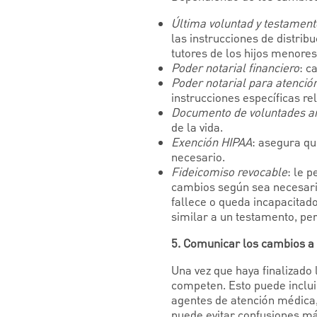
Última voluntad y testament
las instrucciones de distrib
tutores de los hijos menores
Poder notarial financiero
: c
Poder notarial para atenció
instrucciones específicas r
Documento de voluntades an
de la vida.
Exención HIPAA
: asegura q
necesario.
Fideicomiso revocable
: le p
cambios según sea necesario
fallece o queda incapacitado
similar a un testamento, per
5. Comunicar los cambios a 
Una vez que haya finalizado 
competen. Esto puede inclui
agentes de atención médica, 
puede evitar confusiones má