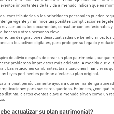
s eventos importantes de la vida a menudo indican que es mom
las leyes tributarias o las prioridades personales pueden requ
tenga vigente y minimice las posibles complicaciones legales
n revisar todos los documentos, consultar con profesionales y
 albaceas y otras personas clave.
como las designaciones desactualizadas de beneficiarios, lo
ncia a los activos digitales, para proteger su legado y reducir
piro de alivio después de crear un plan patrimonial, aunque
nerar problemas imprevistos más adelante. A medida que el 
ar. Las relaciones cambiantes, las situaciones financieras qu
las leyes pertinentes podrían afectar su plan original.
n patrimonial periódicamente ayuda a que se mantenga alinead
complicaciones para sus seres queridos. Entonces, ¿con qué f
 es distinta, ciertos eventos clave a menudo sirven como un re
zo.
ebe actualizar su plan patrimonial?