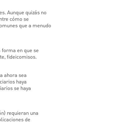
les. Aunque quizás no
entre cómo se
s comunes que a menudo
la forma en que se
te, fideicomisos.
ea ahora sea
ciarios haya
iarios se haya
ión) requieran una
plicaciones de