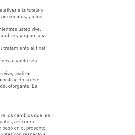
lativas a la tutela y
 personales, y a los
ientras usted vive.
 nombre y proporciona
l tratamiento al final
édica cuando sea
 viva, realizar
nistración si este
 del otorgante. Es
obre los cambios que les
tuales, así como
te paso en el presente
untas con respecto a