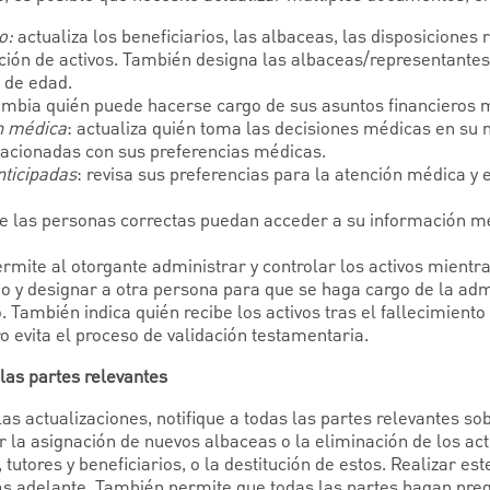
o:
actualiza los beneficiarios, las albaceas, las disposiciones re
ución de activos. También designa las albaceas/representantes
 de edad.
ambia quién puede hacerse cargo de sus asuntos financieros m
n médica
: actualiza quién toma las decisiones médicas en su
elacionadas con sus preferencias médicas.
ticipadas
: revisa sus preferencias para la atención médica y e
ue las personas correctas puedan acceder a su información m
ermite al otorgante administrar y controlar los activos mientras
 y designar a otra persona para que se haga cargo de la admi
. También indica quién recibe los activos tras el fallecimiento
o evita el proceso de validación testamentaria.
las partes relevantes
las actualizaciones, notifique a todas las partes relevantes s
r la asignación de nuevos albaceas o la eliminación de los ac
tutores y beneficiarios, o la destitución de estos. Realizar es
s adelante. También permite que todas las partes hagan preg