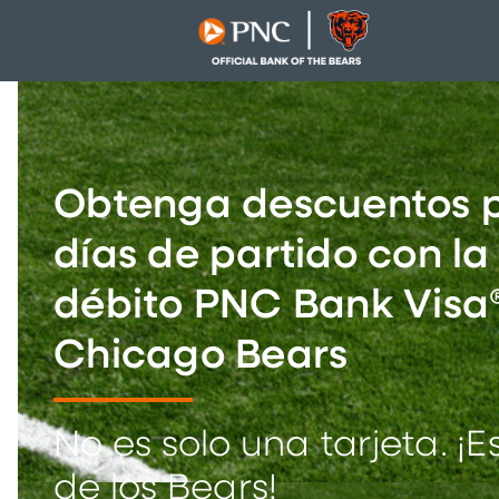
Obtenga descuentos p
días de partido con la
débito PNC Bank Visa®
Chicago Bears
No es solo una tarjeta. ¡Es
de los Bears!