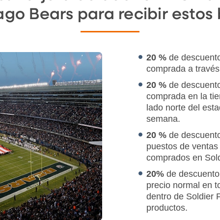
ago Bears para recibir estos
20 %
de descuento
comprada a travé
20 %
de descuento
comprada en la ti
lado norte del esta
semana.
20 %
de descuento
puestos de ventas 
comprados en Soldi
20%
de descuento 
precio normal en t
dentro de Soldier 
productos.