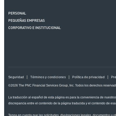
PERSONAL
PEQUEÑAS EMPRESAS
CORPORATIVO E INSTITUCIONAL
Seguridad
Términos y condiciones
Política de privacidad
Pre
©2026
The PNC Financial Services Group, Inc.
Todos los derechos reservad
La traducción al español de esta página es para la conveniencia de nuestros
discrepancia entre el contenido de la página traducida y el contenido de esa
Tenga en cuenta que las solicitudes, divulgaciones legales, documentos u o