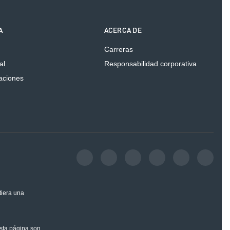
A
ACERCA DE
Carreras
al
Responsabilidad corporativa
caciones
tiera una
esta página son