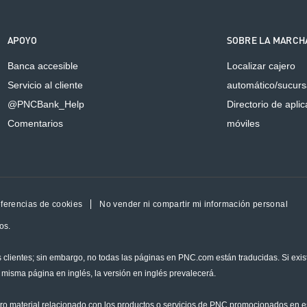
APOYO
SOBRE LA MARCH
Banca accesible
Localizar cajero
Servicio al cliente
automático/sucurs
@PNCBank_Help
Directorio de apli
Comentarios
móviles
ferencias de cookies
No vender ni compartir mi información personal
os.
 clientes; sin embargo, no todas las páginas en PNC.com están traducidas. Si exis
 misma página en inglés, la versión en inglés prevalecerá.
tro material relacionado con los productos o servicios de PNC promocionados en 