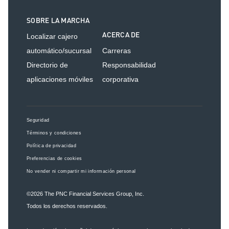
SOBRE LA MARCHA
ACERCA DE
Localizar cajero
automático/sucursal
Carreras
Directorio de
Responsabilidad
aplicaciones móviles
corporativa
Seguridad
Términos y condiciones
Política de privacidad
Preferencias de cookies
No vender ni compartir mi información personal
©2026
The PNC Financial Services Group, Inc.
Todos los derechos reservados.