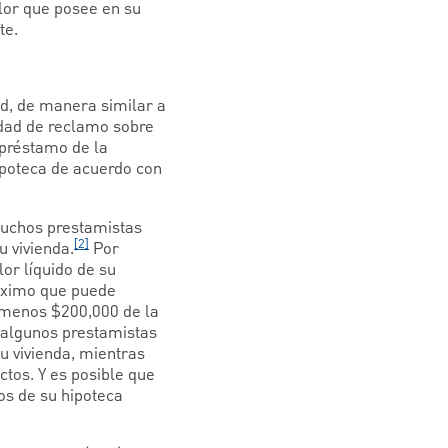
alor que posee en su
te.
ad, de manera similar a
ridad de reclamo sobre
 préstamo de la
ipoteca de acuerdo con
 Muchos prestamistas
[2]
u vivienda.
Por
or líquido de su
máximo que puede
0 menos $200,000 de la
e algunos prestamistas
su vivienda, mientras
tos. Y es posible que
os de su hipoteca