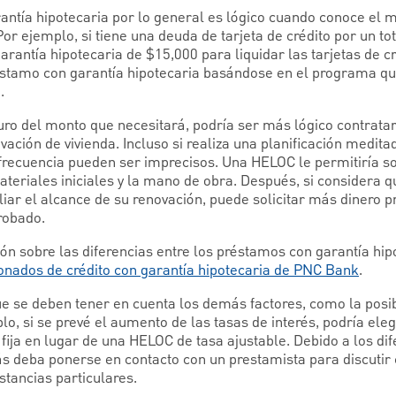
rantía hipotecaria por lo general es lógico cuando conoce el 
Por ejemplo, si tiene una deuda de tarjeta de crédito por un to
rantía hipotecaria de $15,000 para liquidar las tarjetas de cr
stamo con garantía hipotecaria basándose en el programa qu
.
eguro del monto que necesitará, podría ser más lógico contrat
ación de vivienda. Incluso si realiza una planificación meditad
frecuencia pueden ser imprecisos. Una HELOC le permitiría sol
teriales iniciales y la mano de obra. Después, si considera q
liar el alcance de su renovación, puede solicitar más dinero p
probado.
n sobre las diferencias entre los préstamos con garantía hip
onados de crédito con garantía hipotecaria de PNC Bank
.
 se deben tener en cuenta los demás factores, como la posibi
plo, si se prevé el aumento de las tasas de interés, podría el
 fija en lugar de una HELOC de tasa ajustable. Debido a los di
ás deba ponerse en contacto con un prestamista para discutir 
stancias particulares.