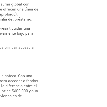
a suma global con
e ofrecen una línea de
 aprobado).
antía del préstamo.
eresa liquidar una
tivamente bajo para
ede brindar acceso a
 hipoteca. Con una
 para acceder a fondos.
 la diferencia entre el
valor de $600,000 y aún
ivienda es de