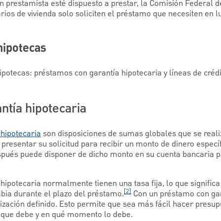
n prestamista esté dispuesto a prestar, la Comisión Federal 
ios de vivienda solo soliciten el préstamo que necesiten en l
hipotecas
potecas: préstamos con garantía hipotecaria y líneas de crédi
ntía hipotecaria
hipotecaria
son disposiciones de sumas globales que se reali
e presentar su solicitud para recibir un monto de dinero espec
spués puede disponer de dicho monto en su cuenta bancaria pa
ipotecaria normalmente tienen una tasa fija, lo que significa 
[2]
ia durante el plazo del préstamo.
Con un préstamo con gar
zación definido. Esto permite que sea más fácil hacer presup
que debe y en qué momento lo debe.