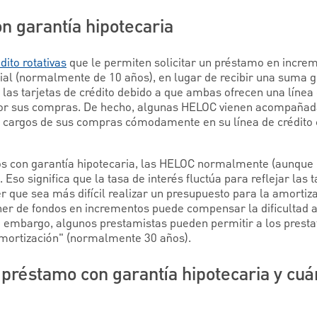
on garantía hipotecaria
ito rotativas
que le permiten solicitar un préstamo en incre
cial (normalmente de 10 años), en lugar de recibir una suma g
as tarjetas de crédito debido a que ambas ofrecen una línea d
por sus compras. De hecho, algunas HELOC vienen acompañada
s cargos de sus compras cómodamente en su línea de crédito 
os con garantía hipotecaria, las HELOC normalmente (aunque
Eso significa que la tasa de interés fluctúa para reflejar las 
 que sea más difícil realizar un presupuesto para la amortiz
oner de fondos en incrementos puede compensar la dificultad 
 embargo, algunos prestamistas pueden permitir a los prestata
 amortización" (normalmente 30 años).
 préstamo con garantía hipotecaria y cuán