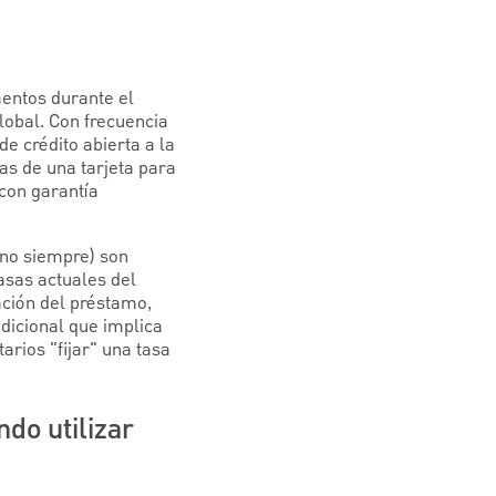
mentos durante el
lobal. Con frecuencia
e crédito abierta a la
s de una tarjeta para
con garantía
 no siempre) son
tasas actuales del
ación del préstamo,
adicional que implica
rios "fijar" una tasa
do utilizar