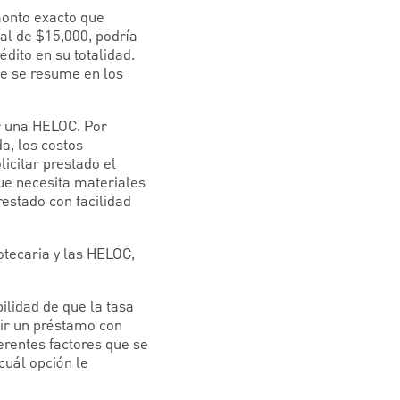
monto exacto que
tal de $15,000, podría
édito en su totalidad.
e se resume en los
ar una HELOC. Por
a, los costos
icitar prestado el
ue necesita materiales
restado con facilidad
otecaria y las HELOC,
lidad de que la tasa
egir un préstamo con
ferentes factores que se
cuál opción le