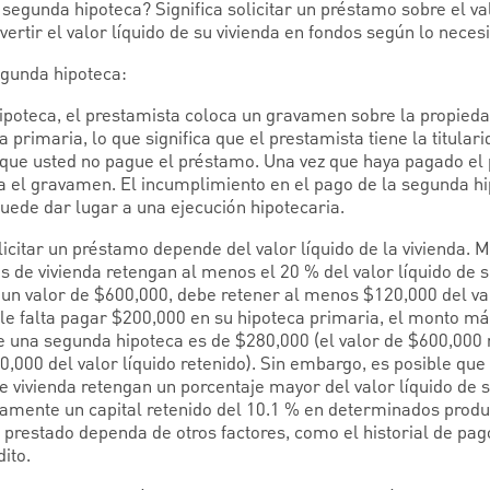
 segunda hipoteca? Significa solicitar un préstamo sobre el v
ertir el valor líquido de su vivienda en fondos según lo necesi
egunda hipoteca:
 hipoteca, el prestamista coloca un gravamen sobre la propied
a primaria, lo que significa que el prestamista tiene la titula
 que usted no pague el préstamo. Una vez que haya pagado el
a el gravamen. El incumplimiento en el pago de la segunda h
uede dar lugar a una ejecución hipotecaria.
licitar un préstamo depende del valor líquido de la vivienda.
os de vivienda retengan al menos el 20 % del valor líquido de s
e un valor de $600,000, debe retener al menos $120,000 del val
ún le falta pagar $200,000 en su hipoteca primaria, el monto 
 de una segunda hipoteca es de $280,000 (el valor de $600,00
,000 del valor líquido retenido). Sin embargo, es posible qu
de vivienda retengan un porcentaje mayor del valor líquido de 
camente un capital retenido del 10.1 % en determinados produc
 prestado dependa de otros factores, como el historial de pag
ito.