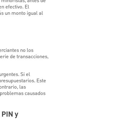
minoristas, antes de
n efectivo. El
ás un monto igual al
rciantes no los
erie de transacciones,
rgentes. Si el
presupuestarios. Este
ntrario, las
es problemas causados
 PIN y