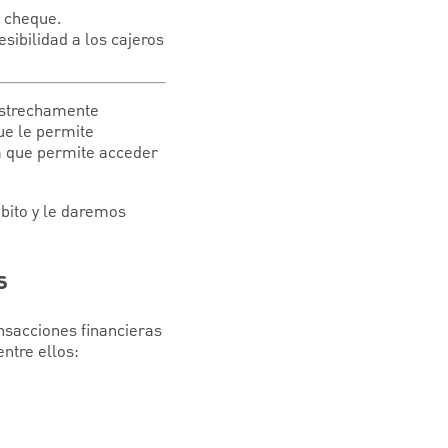
n cheque.
esibilidad a los cajeros
 estrechamente
ue le permite
ta que permite acceder
ébito y le daremos
s
ansacciones financieras
ntre ellos: