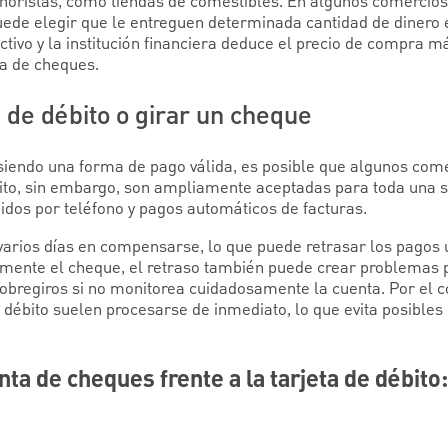
oristas, como tiendas de comestibles. En algunos comercios 
uede elegir que le entreguen determinada cantidad de dinero e
ctivo y la institución financiera deduce el precio de compra m
ta de cheques.
a de débito o girar un cheque
iendo una forma de pago válida, es posible que algunos come
bito, sin embargo, son ampliamente aceptadas para toda una s
dos por teléfono y pagos automáticos de facturas.
arios días en compensarse, lo que puede retrasar los pagos u
amente el cheque, el retraso también puede crear problemas 
obregiros si no monitorea cuidadosamente la cuenta. Por el co
e débito suelen procesarse de inmediato, lo que evita posibl
ta de cheques frente a la tarjeta de débito: