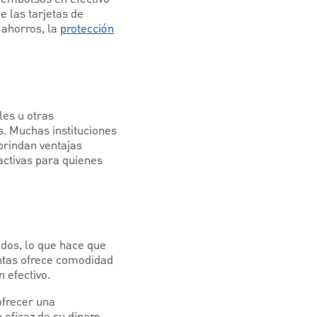
e las tarjetas de
 ahorros, la
protección
es u otras
s. Muchas instituciones
brindan ventajas
activas para quienes
ndos, lo que hace que
entas ofrece comodidad
 efectivo.
ofrecer una
 eficaz de su dinero.