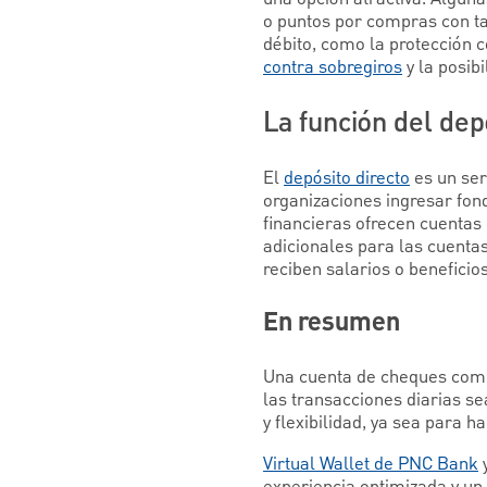
o puntos por compras con tar
débito, como la protección c
contra sobregiros
y la posib
La función del dep
El
depósito directo
es un ser
organizaciones ingresar fon
financieras ofrecen cuentas
adicionales para las cuenta
reciben salarios o beneficio
En resumen
Una cuenta de cheques combi
las transacciones diarias s
y flexibilidad, ya sea para 
Virtual Wallet de PNC Bank
experiencia optimizada y un m