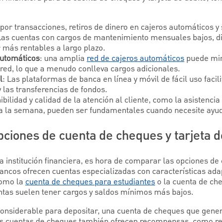
 por transacciones, retiros de dinero en cajeros automáticos 
Las cuentas con cargos de mantenimiento mensuales bajos, d
 más rentables a largo plazo.
automáticos
: una amplia
red de cajeros automáticos
puede min
a red, lo que a menudo conlleva cargos adicionales.
l
: Las plataformas de banca en línea y móvil de fácil uso facili
y las transferencias de fondos.
ibilidad y calidad de la atención al cliente, como la asistencia
as a la semana, pueden ser fundamentales cuando necesite ayu
ciones de cuenta de cheques y tarjeta d
a institución financiera, es hora de comparar las opciones de
bancos ofrecen cuentas especializadas con características ad
como la
cuenta de cheques para estudiantes
o la cuenta de ch
ntas suelen tener cargos y saldos mínimos más bajos.
considerable para depositar, una cuenta de cheques que gene
nas cuentas de cheques también ofrecen recompensas, como r