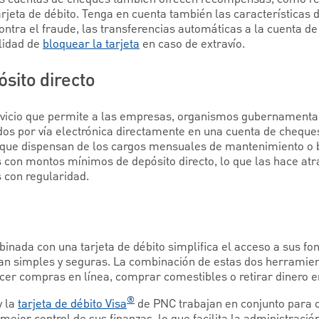
jeta de débito. Tenga en cuenta también las características d
ontra el fraude, las transferencias automáticas a la cuenta de
ilidad de
bloquear la tarjeta
en caso de extravío.
ósito directo
vicio que permite a las empresas, organismos gubernamental
dos por vía electrónica directamente en una cuenta de cheque
 que dispensan de los cargos mensuales de mantenimiento o 
s con montos mínimos de depósito directo, lo que las hace atr
s con regularidad.
nada con una tarjeta de débito simplifica el acceso a sus fo
ean simples y seguras. La combinación de estas dos herrami
hacer compras en línea, comprar comestibles o retirar dinero en
®
y la
tarjeta de débito Visa
de PNC trabajan en conjunto para 
ejor control de sus finanzas, lo que facilita la administración