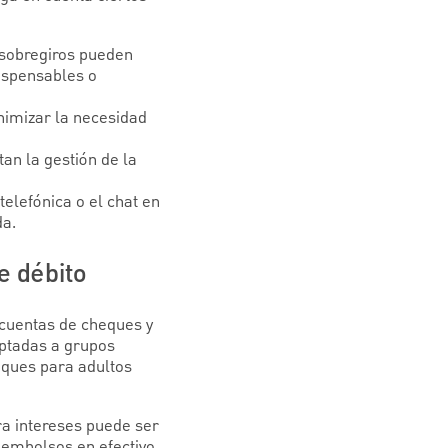
y sobregiros pueden
ispensables o
imizar la necesidad
tan la gestión de la
 telefónica o el chat en
da.
e débito
 cuentas de cheques y
aptadas a grupos
eques para adultos
ra intereses puede ser
eembolsos en efectivo