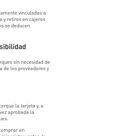
ectamente vinculadas a
 y retiros en cajeros
dos se deducen
sibilidad
eques sin necesidad de
ía de los proveedores y
rque la tarjeta y, a
 vez aprobada la
ues.
 comprar en