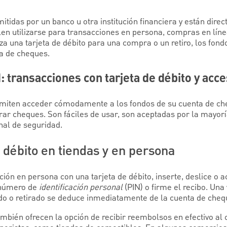
mitidas por un banco u otra institución financiera y están dir
en utilizarse para transacciones en persona, compras en línea
za una tarjeta de débito para una compra o un retiro, los fon
a de cheques.
 transacciones con tarjeta de débito y acce
ermiten acceder cómodamente a los fondos de su cuenta de ch
girar cheques. Son fáciles de usar, son aceptadas por la mayor
nal de seguridad.
e débito en tiendas y en persona
ón en persona con una tarjeta de débito, inserte, deslice o ace
u número de
identificación personal
(PIN) o firme el recibo. Una
do o retirado se deduce inmediatamente de la cuenta de cheq
ambién ofrecen la opción de recibir reembolsos en efectivo al