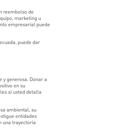
un reembolso de
equipo, marketing u
ento empresarial puede
adecuada, puede dar
te y generosa. Donar a
sitivo en su
es si usted detalla
usa ambiental, su
estigue entidades
n una trayectoria