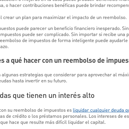
sa, o hacer contribuciones benéficas puede brindar recompen
 al crear un plan para maximizar el impacto de un reembolso.
uestos puede parecer un beneficio financiero inesperado. Si
impuestos puede ser complicado. Sin importar si recibe una 
eembolso de impuestos de forma inteligente puede ayudarle a
lazo.
tes a qué hacer con un reembolso de impues
an algunas estrategias que considerar para aprovechar al má
udas hasta invertir en su futuro.
udas que tienen un interés alto
con su reembolso de impuestos es
liquidar cualquier deuda q
etas de crédito o los préstamos personales. Los intereses de e
 que hace que resulte más difícil liquidar el capital.