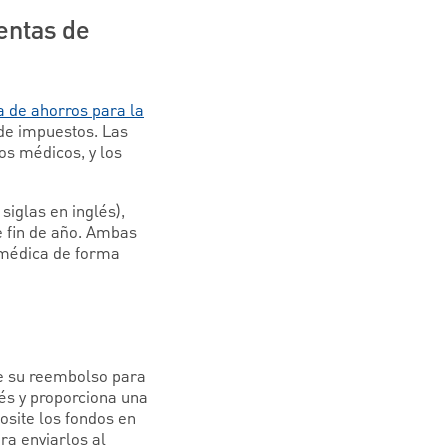
uentas de
a de ahorros para la
de impuestos. Las
os médicos, y los
siglas en inglés),
e fin de año. Ambas
n médica de forma
de su reembolso para
és y proporciona una
osite los fondos en
ra enviarlos al