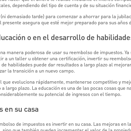
cales, dependiendo del tipo de cuenta y de su situación financi
ni demasiado tarde) para comenzar a ahorrar para la jubilac
el presente asegura que esté mejor preparado para sus años d
educación o en el desarrollo de habilidade
 una manera poderosa de usar su reembolso de impuestos. Ya
tir a un taller u obtener una certificación, invertir su reembo
 de habilidades puede dar resultados a largo plazo al mejorar
zar la transición a un nuevo campo.
l que evoluciona rápidamente, mantenerse competitivo y mej
 a largo plazo. La educación es una de las pocas cosas que na
siderablemente su potencial de ingresos con el tiempo.
s en su casa
bolso de impuestos es invertir en su casa. Las mejoras en la
, sino que también pueden incrementar el valor de la propied