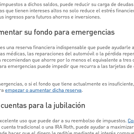
 impuestos a dichos saldos, puede reducir su carga de deudas
as que tienen intereses altos no solo reduce el estrés financi
s ingresos para futuros ahorros e inversiones.
umentar su fondo para emergencias
s una reserva financiera indispensable que puede ayudarle a
ras médicas, las reparaciones del automóvil o la pérdida repe
 recomiendan que ahorre por lo menos el equivalente a tres 
ra emergencias puede impedir que recurra a las tarjetas de 
ergencias, o si el fondo que tiene actualmente es insuficiente
ara
empezar o aumentar dicha reserva
.
 cuentas para la jubilación
o excelente uso que puede dar a su reembolso de impuestos.
Co
 cuenta tradicional o una IRA Roth, puede ayudar a maximizar
uede hacer que el dinero le reditúe mediante el interés compu