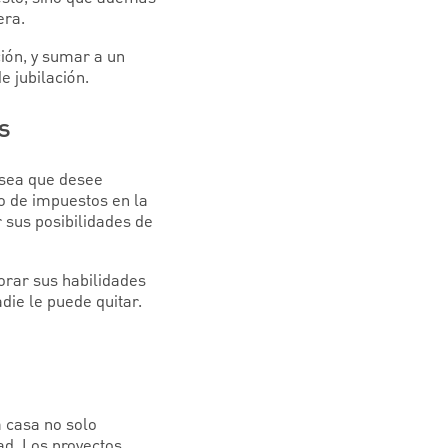
era.
ión, y sumar a un
e jubilación.
s
 sea que desee
lso de impuestos en la
 sus posibilidades de
orar sus habilidades
die le puede quitar.
 casa no solo
ad. Los proyectos