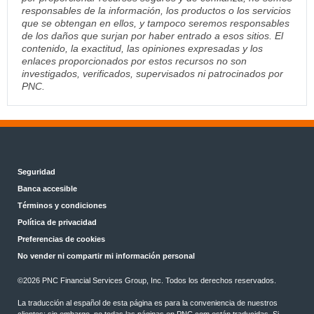
responsables de la información, los productos o los servicios
que se obtengan en ellos, y tampoco seremos responsables
de los daños que surjan por haber entrado a esos sitios. El
contenido, la exactitud, las opiniones expresadas y los
enlaces proporcionados por estos recursos no son
investigados, verificados, supervisados ni patrocinados por
PNC.
Seguridad
Banca accesible
Términos y condiciones
Política de privacidad
Preferencias de cookies
No vender ni compartir mi información personal
©2026 PNC Financial Services Group, Inc. Todos los derechos reservados.
La traducción al español de esta página es para la conveniencia de nuestros