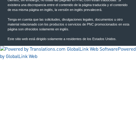
clientes; sin embargo, no todas las páginas en PNC.com están traducidas. Si
existiera una discrepancia entre el contenido de la página traducida y el contenido
de esa misma página en inglés, la versión en inglés prevalecerá.
Tenga en cuenta que las solicitudes, divulgaciones legales, documentos u otro
material relacionado con los productos o servicios de PNC promocionados en esta
página son ofrecidos solamente en inglés.
Este sitio web está dirigido solamente a residentes de los Estados Unidos.
Powered
by GlobalLink Web