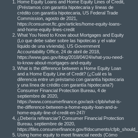
Home Equity Loans and Home Equity Lines of Credit,
(Préstamos con garantía hipotecaria y líneas de
crédito con garantía hipotecaria, US Federal Trade
Commission, agosto de 2021,
https://consumer.ftc.gov/articles/home-equity-loans-
and-home-equity-lines-credit
What You Need to Know about Mortgages and Equity
(Lo que debe saber sobre las hipotecas y el valor
líquido de una vivienda), US Government
Accountability Office, 24 de abril de 2018,
https://www.gao.gov/blog/2018/04/24/what-you-need-
to-know-about-mortgages-and-equity
What is the difference between a Home Equity Loan
and a Home Equity Line of Credit? (¿Cuál es la
diferencia entre un préstamo con garantía hipotecaria
y una línea de crédito con garantía hipotecaria?)
Consumer Financial Protection Bureau, 4 de
septiembre de 2020,
https://www.consumerfinance.gov/ask-cfpb/what-is-
the-difference-between-a-home-equity-loan-and-a-
home-equity-line-of-credit-en-247/
¿Debería refinanciar? Consumer Financial Protection
Bureau, septiembre de 2020,
https://files.consumerfinance.gov/f/documents/cfpb_should_
Using home equity to meet financial needs (Cómo