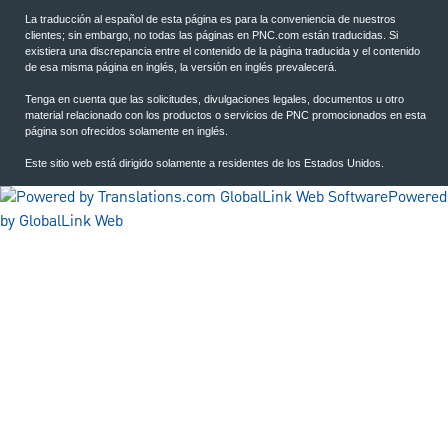
La traducción al español de esta página es para la conveniencia de nuestros
clientes; sin embargo, no todas las páginas en PNC.com están traducidas. Si
existiera una discrepancia entre el contenido de la página traducida y el contenido
de esa misma página en inglés, la versión en inglés prevalecerá.
Tenga en cuenta que las solicitudes, divulgaciones legales, documentos u otro
material relacionado con los productos o servicios de PNC promocionados en esta
página son ofrecidos solamente en inglés.
Este sitio web está dirigido solamente a residentes de los Estados Unidos.
Powered
by GlobalLink Web