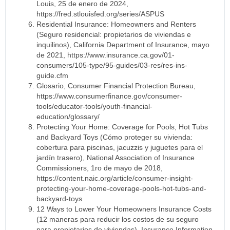
Louis, 25 de enero de 2024,
https://fred.stlouisfed.org/series/ASPUS
Residential Insurance: Homeowners and Renters
(Seguro residencial: propietarios de viviendas e
inquilinos), California Department of Insurance, mayo
de 2021, https://www.insurance.ca.gov/01-
consumers/105-type/95-guides/03-res/res-ins-
guide.cfm
Glosario, Consumer Financial Protection Bureau,
https://www.consumerfinance.gov/consumer-
tools/educator-tools/youth-financial-
education/glossary/
Protecting Your Home: Coverage for Pools, Hot Tubs
and Backyard Toys (Cómo proteger su vivienda:
cobertura para piscinas, jacuzzis y juguetes para el
jardín trasero), National Association of Insurance
Commissioners, 1ro de mayo de 2018,
https://content.naic.org/article/consumer-insight-
protecting-your-home-coverage-pools-hot-tubs-and-
backyard-toys
12 Ways to Lower Your Homeowners Insurance Costs
(12 maneras para reducir los costos de su seguro
para propietarios de viviendas), Insurance Information