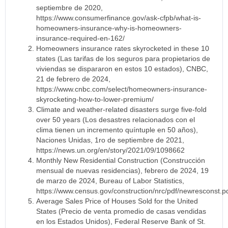
septiembre de 2020,
https://www.consumerfinance.gov/ask-cfpb/what-is-
homeowners-insurance-why-is-homeowners-
insurance-required-en-162/
Homeowners insurance rates skyrocketed in these 10
states (Las tarifas de los seguros para propietarios de
viviendas se dispararon en estos 10 estados), CNBC,
21 de febrero de 2024,
https://www.cnbc.com/select/homeowners-insurance-
skyrocketing-how-to-lower-premium/
Climate and weather-related disasters surge five-fold
over 50 years (Los desastres relacionados con el
clima tienen un incremento quíntuple en 50 años),
Naciones Unidas, 1ro de septiembre de 2021,
https://news.un.org/en/story/2021/09/1098662
Monthly New Residential Construction (Construcción
mensual de nuevas residencias), febrero de 2024, 19
de marzo de 2024, Bureau of Labor Statistics,
https://www.census.gov/construction/nrc/pdf/newresconst.p
Average Sales Price of Houses Sold for the United
States (Precio de venta promedio de casas vendidas
en los Estados Unidos), Federal Reserve Bank of St.