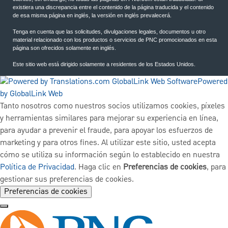
existiera una discrepancia entre el contenido de la página traducida y el contenido
de esa misma página en inglés, la versión en inglés prevalecerá.
Tenga en cuenta que las solicitudes, divulgaciones legales, documentos u otro
material relacionado con los productos o servicios de PNC promocionados en esta
página son ofrecidos solamente en inglés.
Este sitio web está dirigido solamente a residentes de los Estados Unidos.
Powered
by GlobalLink Web
Tanto nosotros como nuestros socios utilizamos cookies, píxeles
y herramientas similares para mejorar su experiencia en línea,
para ayudar a prevenir el fraude, para apoyar los esfuerzos de
marketing y para otros fines. Al utilizar este sitio, usted acepta
cómo se utiliza su información según lo establecido en nuestra
Política de Privacidad
. Haga clic en
Preferencias de cookies
, para
gestionar sus preferencias de cookies.
Preferencias de cookies