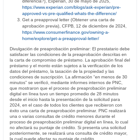
diferencia?), Experian, 30 de mayo de 2025,
https://www.experian.com/blogs/ask-experian/pre-
approved-vs-pre-qualified-whats-the-difference/
Get a preapproval letter (Obtener una carta de
aprobación previa), CFPB, 12 de diciembre de 2024,
https://www.consumerfinance.gov/owning-a-
home/explore/get-a-preapproval-letter/
Divulgación de preaprobación preliminar: El prestatario debe
satisfacer las condiciones de la preaprobación descritas en
la carta de compromiso de préstamo. La aprobación final del
préstamo y el monto están sujetos a la verificación de los
datos del préstamo, la tasación de la propiedad y las
condiciones de suscripción. La afirmación “en menos de 30
minutos” se verificó, mediante informes internos de PNC,
que mostraron que el proceso de preaprobación preliminar
digital en línea tuvo un tiempo promedio de 28 minutos
desde el inicio hasta la presentación de la solicitud para
2024, en el caso de todos los clientes que recibieron con
éxito una carta de preaprobación preliminar. PNC realizará
una o varias consultas de crédito menores durante el
proceso de preaprobación preliminar digital en línea, lo cual
no afectará su puntaje de crédito. Si presenta una solicitud
posteriormente, se realizará una consulta de crédito mayor,
la cual puede afectar su puntaje de crédito.