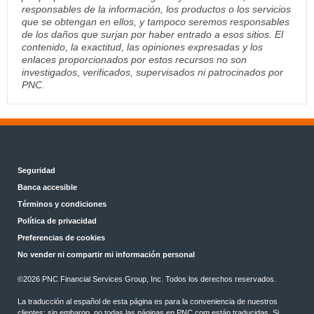
responsables de la información, los productos o los servicios
que se obtengan en ellos, y tampoco seremos responsables
de los daños que surjan por haber entrado a esos sitios. El
contenido, la exactitud, las opiniones expresadas y los
enlaces proporcionados por estos recursos no son
investigados, verificados, supervisados ni patrocinados por
PNC.
Seguridad
Banca accesible
Términos y condiciones
Política de privacidad
Preferencias de cookies
No vender ni compartir mi información personal
©2026 PNC Financial Services Group, Inc. Todos los derechos reservados.
La traducción al español de esta página es para la conveniencia de nuestros
clientes; sin embargo, no todas las páginas en PNC.com están traducidas. Si