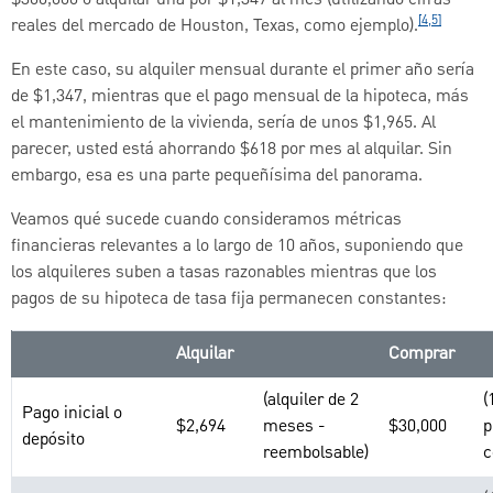
$300,000 o alquilar una por $1,347 al mes (utilizando cifras
[4,5]
reales del mercado de Houston, Texas, como ejemplo).
En este caso, su alquiler mensual durante el primer año sería
de $1,347, mientras que el pago mensual de la hipoteca, más
el mantenimiento de la vivienda, sería de unos $1,965. Al
parecer, usted está ahorrando $618 por mes al alquilar. Sin
embargo, esa es una parte pequeñísima del panorama.
Veamos qué sucede cuando consideramos métricas
financieras relevantes a lo largo de 10 años, suponiendo que
los alquileres suben a tasas razonables mientras que los
pagos de su hipoteca de tasa fija permanecen constantes:
Alquilar
Comprar
(alquiler de 2
(
Pago inicial o
$2,694
meses -
$30,000
p
depósito
reembolsable)
c