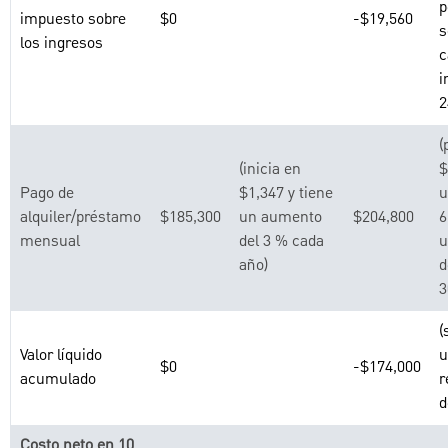
p
impuesto sobre
$0
-$19,560
s
los ingresos
c
i
2
(
(inicia en
$
Pago de
$1,347 y tiene
u
alquiler/préstamo
$185,300
un aumento
$204,800
6
mensual
del 3 % cada
u
año)
d
3
(
Valor líquido
u
$0
-$174,000
acumulado
r
d
Costo neto en 10