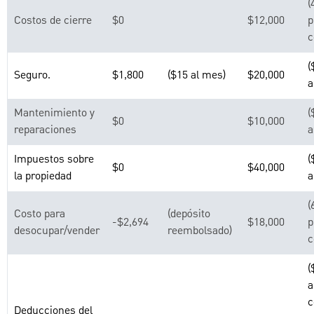
(
Costos de cierre
$0
$12,000
p
c
(
Seguro.
$1,800
($15 al mes)
$20,000
a
Mantenimiento y
(
$0
$10,000
reparaciones
a
Impuestos sobre
(
$0
$40,000
la propiedad
a
(
Costo para
(depósito
-$2,694
$18,000
p
desocupar/vender
reembolsado)
c
(
a
Deducciones del