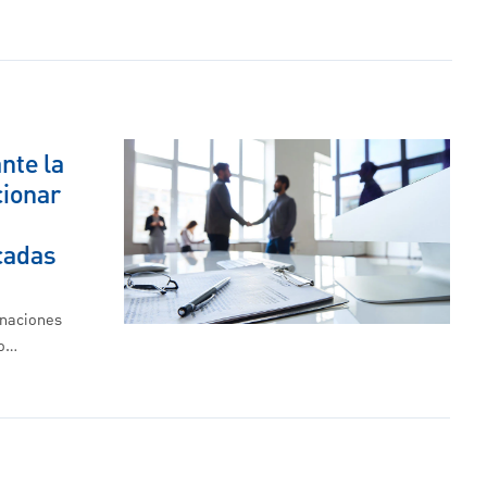
nte la
cionar
cadas
onaciones
no…