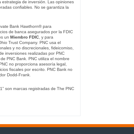
estrategia de inversión. Las opiniones
eradas confiables. No se garantiza la
ivate Bank Hawthorn® para
rvicios de banca asegurados por la FDIC
 es un
Miembro FDIC
, y para
 Ohio Trust Company. PNC usa el
nales y no discrecionales, fideicomiso,
 de inversiones realizadas por PNC
a de PNC Bank. PNC utiliza el nombre
PNC no proporciona asesoría legal,
icios fiscales por escrito. PNC Bank no
idor Dodd-Frank.
n-1” son marcas registradas de The PNC