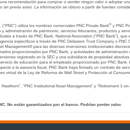
i una recomendación para comprar o vender ningún valor o adoptar una 
 sin previo aviso. La información se obtuvo a partir de fuentes consid
®
. (“PNC”) utiliza los nombres comerciales PNC Private Bank
y PNC Pr
 y administración de patrimonio, servicios fiduciarios, productos y se
iduales a través de PNC Bank, National Association (“PNC Bank”), que
de agencia específicos a través de PNC Delaware Trust Company o PNC
et Management® para las diversas inversiones institucionales discrecio
cionados proporcionados por PNC Bank, y actividades de administración
versiones registrado en la SEC y una subsidiaria de propiedad absolut
servicio de educación para el empleado proporcionado por PNC Bank. 
specto a la asesoría fiscal, PNC Bank haya firmado un contrato de serv
 en virtud de la Ley de Reforma de Wall Street y Protección al Consum
 Hawthorn”, “PNC Institutional Asset Management” y “Retirement 1-o
IC. No están garantizados por el banco. Podrían perder valor.