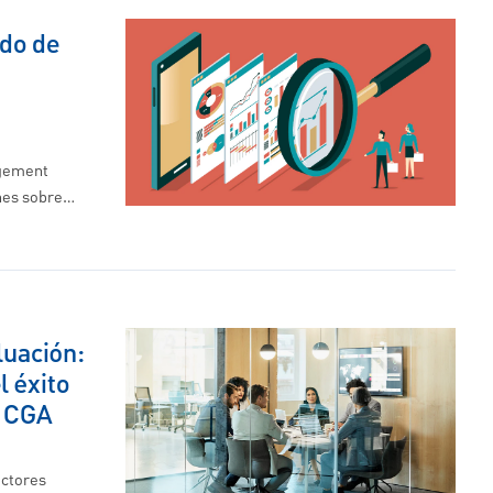
ado de
agement
nes sobre…
luación:
 éxito
e CGA
ctores