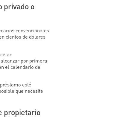
o privado o
ecarios convencionales
 en cientos de dólares
ncelar
 alcanzar por primera
en el calendario de
l préstamo esté
posible que necesite
 propietario