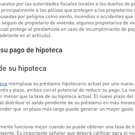
estos por las autoridades fiscales locales a los dueños de p
 principalmente a las pólizas que protegen a los propietarios 
ausadas por peligros como viento, incendios o accidentes que 
seguro de propietario de vivienda, algunos propietarios de vi
l cual protege al prestamista en caso de incumplimiento de pag
delante en el artículo).
 su pago de hipoteca
de su hipoteca
teca
reemplaza su préstamo hipotecario actual por uno nuevo
terés y plazo, ambos con el potencial de reducir su pago. La nu
er menor que la tasa de su hipoteca actual. El nuevo plazo de
al distribuir el saldo pendiente de su préstamo en más meses 
nder que un plazo más largo puede generar un mayor gasto e
lmente funciona mejor cuando se puede obtener una tasa de i
vigente. Es importante señalar que deberá calificar para el 