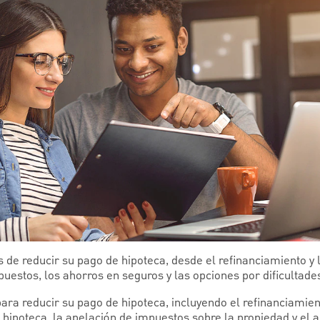
de reducir su pago de hipoteca, desde el refinanciamiento y 
puestos, los ahorros en seguros y las opciones por dificultad
ara reducir su pago de hipoteca, incluyendo el refinanciamient
 hipoteca, la apelación de impuestos sobre la propiedad y el 