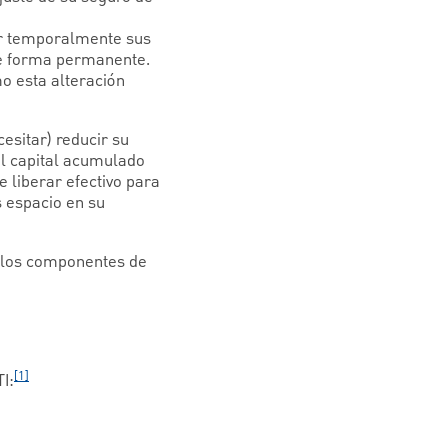
sar temporalmente sus
de forma permanente.
o esta alteración
esitar) reducir su
el capital acumulado
e liberar efectivo para
 espacio en su
r los componentes de
[1]
I: