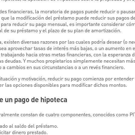
tades financieras, la moratoria de pagos puede reducir o pau
s que la modificación del préstamo puede reducir sus pagos 
a para reducir su pago mensual, es importante considerar cóm
al de su préstamo y el plazo de su plan de amortización.
, existen diversas razones por las cuales podría desear (o nec
sea aprovechar tasas de interés más bajas, o un aumento en 
tá trabajando hacia otras metas financieras, con la esperanza d
tras deudas. Y muchos propietarios simplemente necesitan más
a cambios en sus circunstancias o a un revés financiero.
tuación y motivación, reducir su pago comienza por entende
er las opciones disponibles para modificar dichos montos.
 un pago de hipoteca
ralmente constan de cuatro componentes, conocidos como PIT
cado al saldo del préstamo.
icitar dinero prestado.