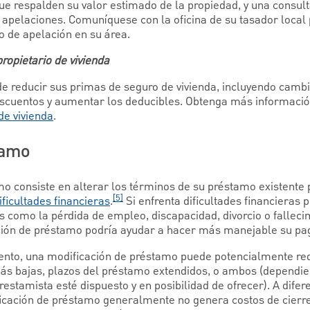
 respalden su valor estimado de la propiedad, y una consult
 apelaciones. Comuníquese con la oficina de su tasador loca
o de apelación en su área.
ropietario de vivienda
e reducir sus primas de seguro de vivienda, incluyendo cambi
escuentos y aumentar los deducibles. Obtenga más informaci
de vivienda
.
tamo
o consiste en alterar los términos de su préstamo existente 
[5]
ificultades financieras
.
Si enfrenta dificultades financieras 
s como la pérdida de empleo, discapacidad, divorcio o falleci
ción de préstamo podría ayudar a hacer más manejable su pag
iento, una modificación de préstamo puede potencialmente r
ás bajas, plazos del préstamo extendidos, o ambos (dependie
restamista esté dispuesto y en posibilidad de ofrecer). A difer
icación de préstamo generalmente no genera costos de cierre