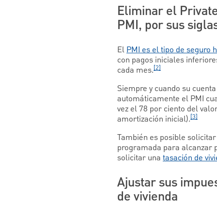
Eliminar el Privat
PMI, por sus siglas
El
PMI es el tipo de seguro 
con pagos iniciales inferior
[2]
cada mes.
Siempre y cuando su cuenta 
automáticamente el PMI cuan
vez el 78 por ciento del va
[3]
amortización inicial).
También es posible solicitar
programada para alcanzar po
solicitar una
tasación de viv
Ajustar sus impues
de vivienda