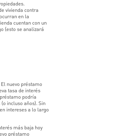
ropiedades.
de vivienda contra
ocurran en la
vienda cuentan con un
o (esto se analizará
. El nuevo préstamo
eva tasa de interés
l préstamo podría
(o incluso años). Sin
n intereses a lo largo
nterés más baja hoy
nuevo préstamo