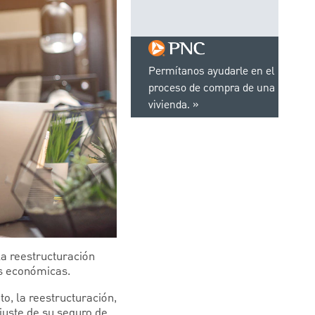
Permítanos ayudarle en el
proceso de compra de una
vivienda.
la reestructuración
es económicas.
o, la reestructuración,
ajuste de su seguro de