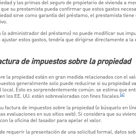
iedad y las primas del seguro de propietario de vivienda a me
 que su prestamista pueda confirmar que estos gastos necesa
edad sirve como garantía del préstamo, el prestamista tiene u
ivo.
 (o administrador del préstamo) no puede modificar sus impu
 ajustar estos gastos, tendría que dirigirse directamente a la
actura de impuestos sobre la propiedad
e la propiedad están en gran medida relacionados con el val
puestos generalmente solo puede reducirse si su propiedad v
al local. Esto es sorprendentemente común: se estima que entr
[4]
n los EE. UU. están sobrevaloradas con fines fiscales.
 su factura de impuestos sobre la propiedad (o búsquelo en lí
las evaluaciones en sus sitios web). Si considera que su vivie
n la oficina del tasador para apelar el valor.
e requerir la presentación de una solicitud formal, datos sob