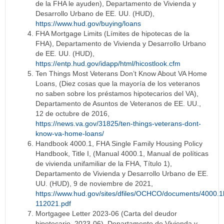
de la FHA le ayuden), Departamento de Vivienda y
Desarrollo Urbano de EE. UU. (HUD),
https://www.hud.gov/buying/loans
FHA Mortgage Limits (Límites de hipotecas de la
FHA), Departamento de Vivienda y Desarrollo Urbano
de EE. UU. (HUD),
https://entp.hud.gov/idapp/html/hicostlook.cfm
Ten Things Most Veterans Don’t Know About VA Home
Loans, (Diez cosas que la mayoría de los veteranos
no saben sobre los préstamos hipotecarios del VA),
Departamento de Asuntos de Veteranos de EE. UU.,
12 de octubre de 2016,
https://news.va.gov/31825/ten-things-veterans-dont-
know-va-home-loans/
Handbook 4000.1, FHA Single Family Housing Policy
Handbook, Title I, (Manual 4000.1, Manual de políticas
de vivienda unifamiliar de la FHA, Título 1),
Departamento de Vivienda y Desarrollo Urbano de EE.
UU. (HUD), 9 de noviembre de 2021,
https://www.hud.gov/sites/dfiles/OCHCO/documents/4000.1
112021.pdf
Mortgagee Letter 2023-06 (Carta del deudor
hipotecario, 2023-06), Departamento de Vivienda y