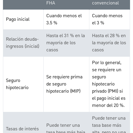
FHA
convencional
Cuando menos el
Cuando menos
Pago inicial
3.5 %
el 3 %
Hasta el 31 % en la
Hasta el 28 % en
Relación deuda-
mayoría de los
la mayoría de los
ingresos (inicial)
casos
casos
Por lo general,
se requiere un
Se requiere prima
seguro
Seguro
de seguro
hipotecario
hipotecario
hipotecario (MIP)
privado (PMI) si
el pago inicial es
menor del 20 %.
Puede tener una
Puede tener una
tasa base más
Tasas de interés
tasa base más baja
alta, pero no una