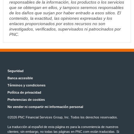
responsables de la información, los productos o los servicios
que se obtengan en ellos, y tampoco seremos responsables
de los daños que surjan por haber entrado a esos sitios. El
contenido, la exactitud, las opiniones expresadas y los
enlaces proporcionados por estos recursos no son
investigados, verificados, supervisados ni patrocinados por
PNC.
Seguridad
Banca accesible
Términos y condiciones
Política de privacidad
Preferencias de cookies
No vender ni compartir mi información personal
©2026 PNC Financial Services Group, Inc. Todos los derechos reservados.
La traducción al español de esta página es para la conveniencia de nuestros
clientes; sin embargo, no todas las páginas en PNC.com están traducidas. Si