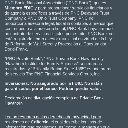
PNC Bank, National Association (“PNC Bank”), que es
Miembro FDIC
y para proporcionar servicios fiduciarios y
de agencia específicos a través de PNC Delaware Trust
Company o PNC Ohio Trust Company. PNC no
proporciona asesoría legal, fiscal ni contable, a menos que,
con respecto a la asesoría fiscal, PNC Bank haya firmado
un contrato de servicios fiscales por escrito. PNC Bank no
está registrado como asesor municipal en virtud de la Ley
de Reforma de Wall Street y Protección al Consumidor
Dodd-Frank.
“PNC Private Bank”, “PNC Private Bank Hawthorn” y
“Hawthorn Institute for Family Success” son marcas
registradas, y “Brilliantly Boring Since 1865” es una marca
de servicio The PNC Financial Services Group, Inc.
Inversiones: No asegurado por la FDIC. No están
garantizados por el banco. Podrían perder valor.
Declaración de divulgación completa de Private Bank
Hawthorn
Lea un resumen de los derechos de privacidad para
residentes de California
, el cual describe los tipos de
información que recabamos, así como la manera en que