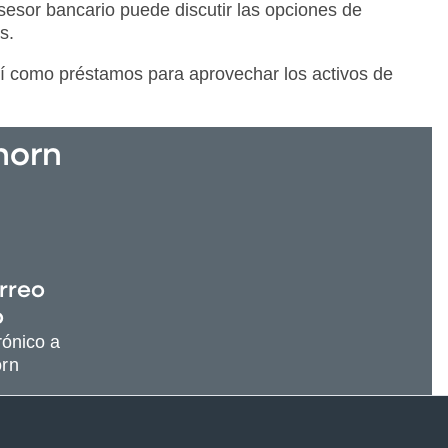
asesor bancario puede discutir las opciones de
s.
así como préstamos para aprovechar los activos de
horn
rreo
o
rónico a
orn