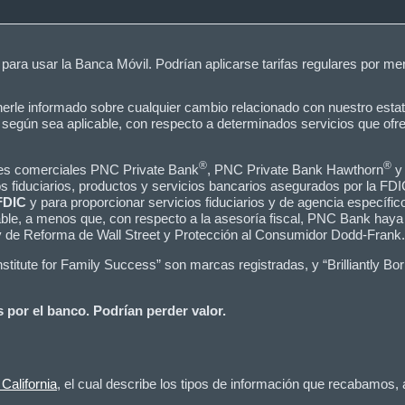
 para usar la Banca Móvil. Podrían aplicarse tarifas regulares por me
 informado sobre cualquier cambio relacionado con nuestro estatus
, según sea aplicable, con respecto a determinados servicios que of
®
®
bres comerciales PNC Private Bank
, PNC Private Bank Hawthorn
y 
os fiduciarios, productos y servicios bancarios asegurados por la FDI
FDIC
y para proporcionar servicios fiduciarios y de agencia espec
ble, a menos que, con respecto a la asesoría fiscal, PNC Bank haya 
ey de Reforma de Wall Street y Protección al Consumidor Dodd-Frank.
itute for Family Success” son marcas registradas, y “Brilliantly Bo
 por el banco. Podrían perder valor.
California
, el cual describe los tipos de información que recabamos,