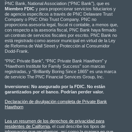
PNC Bank, National Association (“PNC Bank”), que es
Miembro FDIC
y para proporcionar servicios fiduciarios y
de agencia específicos a través de PNC Delaware Trust
Company o PNC Ohio Trust Company. PNC no
proporciona asesoría legal, fiscal ni contable, a menos que,
con respecto a la asesoría fiscal, PNC Bank haya firmado
un contrato de servicios fiscales por escrito. PNC Bank no
está registrado como asesor municipal en virtud de la Ley
de Reforma de Wall Street y Protección al Consumidor
Dodd-Frank.
“PNC Private Bank”, “PNC Private Bank Hawthorn” y
“Hawthorn Institute for Family Success” son marcas
registradas, y “Brilliantly Boring Since 1865” es una marca
de servicio The PNC Financial Services Group, Inc.
Inversiones: No asegurado por la FDIC. No están
garantizados por el banco. Podrían perder valor.
Declaración de divulgación completa de Private Bank
Hawthorn
Lea un resumen de los derechos de privacidad para
residentes de California
, el cual describe los tipos de
información que recabamos, así como la manera en que