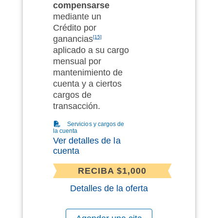
compensarse
mediante
un
Crédito por
ganancias
[15]
aplicado a su cargo
mensual por
mantenimiento de
cuenta y a ciertos
cargos de
transacción.
(PDF)
Servicios y cargos de
la cuenta
Ver detalles de la
cuenta
RECIBA $1,000
Detalles de la oferta