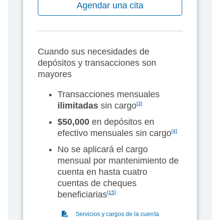
Agendar una cita
Cuando sus necesidades de
depósitos y transacciones son
mayores
Transacciones mensuales
ilimitadas
sin cargo
[3]
$50,000
en depósitos en
efectivo mensuales sin cargo
[4]
No se aplicará el cargo
mensual por mantenimiento de
cuenta en hasta cuatro
cuentas de cheques
beneficiarias
[15]
(PDF)
Servicios y cargos de la cuenta