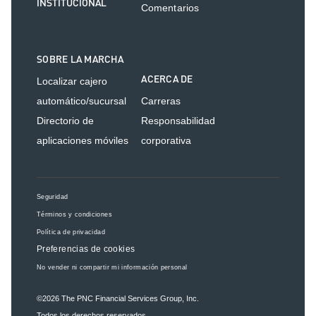
INSTITUCIONAL
Comentarios
SOBRE LA MARCHA
ACERCA DE
Localizar cajero
automático/sucursal
Carreras
Directorio de
Responsabilidad
aplicaciones móviles
corporativa
Seguridad
Términos y condiciones
Política de privacidad
Preferencias de cookies
No vender ni compartir mi información personal
©2026
The PNC Financial Services Group, Inc.
Todos los derechos reservados.