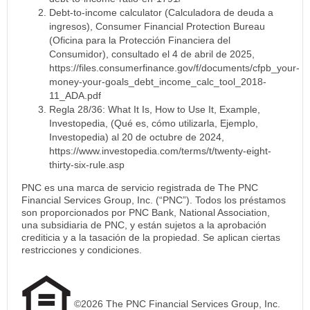
Debt-to-income calculator (Calculadora de deuda a
ingresos), Consumer Financial Protection Bureau
(Oficina para la Protección Financiera del
Consumidor), consultado el 4 de abril de 2025,
https://files.consumerfinance.gov/f/documents/cfpb_your-
money-your-goals_debt_income_calc_tool_2018-
11_ADA.pdf
Regla 28/36: What It Is, How to Use It, Example,
Investopedia, (Qué es, cómo utilizarla, Ejemplo,
Investopedia) al 20 de octubre de 2024,
https://www.investopedia.com/terms/t/twenty-eight-
thirty-six-rule.asp
PNC es una marca de servicio registrada de The PNC
Financial Services Group, Inc. (“PNC”). Todos los préstamos
son proporcionados por PNC Bank, National Association,
una subsidiaria de PNC, y están sujetos a la aprobación
crediticia y a la tasación de la propiedad. Se aplican ciertas
restricciones y condiciones.
©2026 The PNC Financial Services Group, Inc.