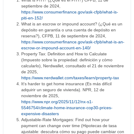
septiembre de 2024,
https://www.consumerfinance.gov/ask-cfpb/what-is-
piti-en-152/
What is an escrow or impound account? (¿Qué es un
depósito en garantía o una cuenta de depósito en
reserva?), CFPB, 11 de septiembre de 2024,
https://www.consumerfinance.gov/ask-cfpb/what-is-an-
escrow-or-impound-account-en-140/
Property Tax: Definition and How to Calculate
(Impuesto sobre la propiedad: definición y cómo
calcularlo), Nerdwallet, consultado el 21 de noviembre
de 2025,
https://www.nerdwallet.com/taxes/learn/property-tax
It's harder to get home insurance (Es más difícil
adquirir un seguro de vivienda). NPR, 12 de
noviembre de 2025,
https://www.npr.org/2025/11/12/nx-s1-
5546754/climate-home-insurance-cop30-prices-
expensive-disasters
Adjustable-Rate Mortgages: Find out how your
payment can change over time (Hipotecas de tasa
ajustable: descubra cómo su pago puede cambiar con