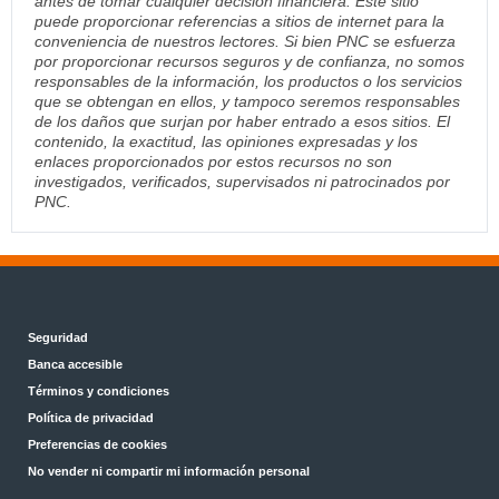
antes de tomar cualquier decisión financiera. Este sitio
puede proporcionar referencias a sitios de internet para la
conveniencia de nuestros lectores. Si bien PNC se esfuerza
por proporcionar recursos seguros y de confianza, no somos
responsables de la información, los productos o los servicios
que se obtengan en ellos, y tampoco seremos responsables
de los daños que surjan por haber entrado a esos sitios. El
contenido, la exactitud, las opiniones expresadas y los
enlaces proporcionados por estos recursos no son
investigados, verificados, supervisados ni patrocinados por
PNC.
Seguridad
Banca accesible
Términos y condiciones
Política de privacidad
Preferencias de cookies
No vender ni compartir mi información personal