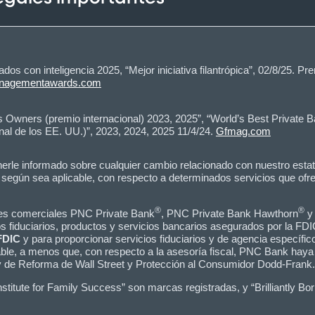
dos con inteligencia 2025, “Mejor iniciativa filantrópica”, 02/8/25. 
anagementawards.com
s Owners (premio internacional) 2023, 2025”, “World’s Best Private
nal de los EE. UU.)”, 2023, 2024, 2025 11/4/24.
Gfmag.com
 informado sobre cualquier cambio relacionado con nuestro estatus
, según sea aplicable, con respecto a determinados servicios que of
®
®
bres comerciales PNC Private Bank
, PNC Private Bank Hawthorn
y 
os fiduciarios, productos y servicios bancarios asegurados por la FDI
FDIC
y para proporcionar servicios fiduciarios y de agencia espec
ble, a menos que, con respecto a la asesoría fiscal, PNC Bank haya 
ey de Reforma de Wall Street y Protección al Consumidor Dodd-Frank.
itute for Family Success” son marcas registradas, y “Brilliantly Bo