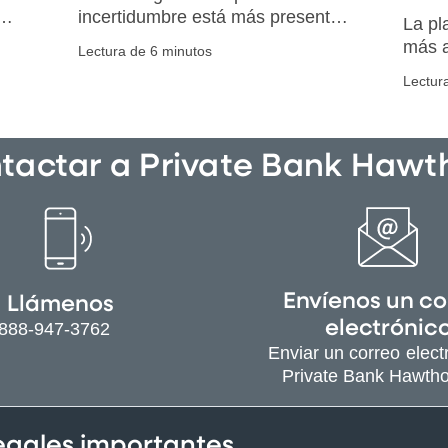
incertidumbre está más presente
La pl
que nunca. Contemplar los
más a
Lectura de 6 minutos
escenarios de situaciones
impli
Lectur
hipotéticas puede ayudar a
famili
prepararnos, y esto puede
brindarnos tranquilidad.
tactar a Private Bank Hawt
Envíenos un co
Llámenos
electrónic
-888-947-3762
Enviar un correo elect
Private Bank Hawth
legales importantes