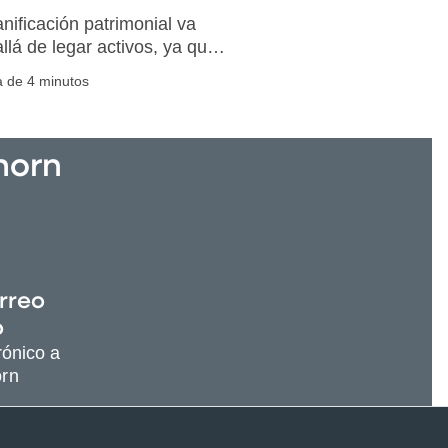
anificación patrimonial va
llá de legar activos, ya que
ca mantener la armonía
a de 4 minutos
ar.
horn
rreo
o
rónico a
orn