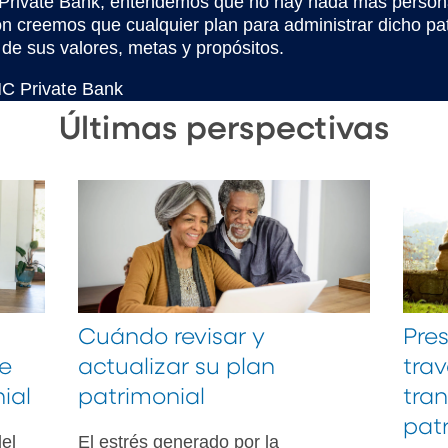
rivate Bank, entendemos que no hay nada más personal 
ón creemos que cualquier plan para administrar dicho p
 de sus valores, metas y propósitos.
NC Private Bank
Últimas perspectivas
Cuándo revisar y
Pre
ce
actualizar su plan
trav
ial
patrimonial
tran
patr
el
El estrés generado por la