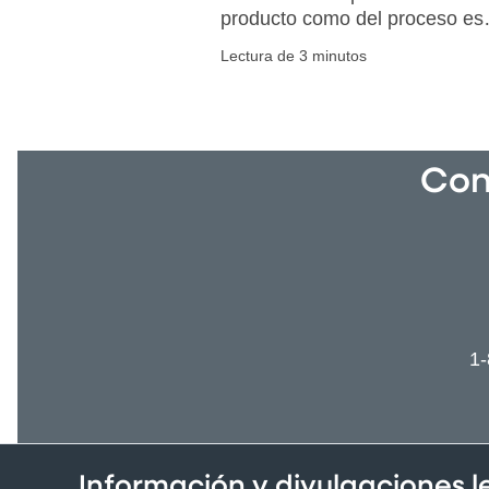
producto como del proceso es
fundamental para elegir la ruta
Lectura de 3 minutos
adecuada según sus
necesidades particulares.
Con
1
Información y divulgaciones 