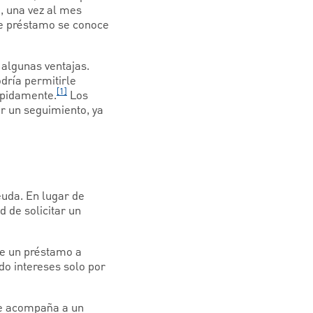
, una vez al mes
de préstamo se conoce
algunas ventajas.
dría permitirle
[1]
ápidamente.
Los
r un seguimiento, ya
euda. En lugar de
d de solicitar un
ue un préstamo a
ndo intereses solo por
que acompaña a un