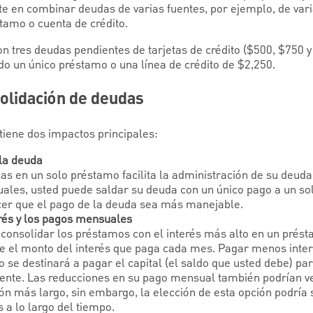
e en combinar deudas de varias fuentes, por ejemplo, de varia
tamo o cuenta de crédito.
n tres deudas pendientes de tarjetas de crédito ($500, $750 y
do un único préstamo o una línea de crédito de $2,250.
olidación de deudas
tiene dos impactos principales:
 la deuda
as en un solo préstamo facilita la administración de su deuda.
ales, usted puede saldar su deuda con un único pago a un sol
cer que el pago de la deuda sea más manejable.
erés y los pagos mensuales
consolidar los préstamos con el interés más alto en un prést
e el monto del interés que paga cada mes. Pagar menos inter
 se destinará a pagar el capital (el saldo que usted debe) par
nte. Las reducciones en su pago mensual también podrían ven
ón más largo, sin embargo, la elección de esta opción podrí
 a lo largo del tiempo.