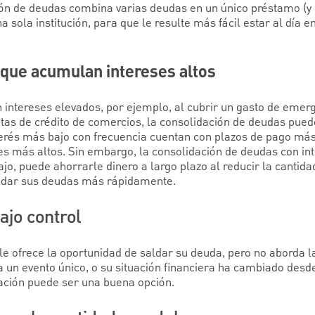
ción de deudas combina varias deudas en un único préstamo (y
 sola institución, para que le resulte más fácil estar al día e
 que acumulan intereses altos
intereses elevados, por ejemplo, al cubrir un gasto de emerg
rjetas de crédito de comercios, la consolidación de deudas pue
erés más bajo con frecuencia cuentan con plazos de pago más
 más altos. Sin embargo, la consolidación de deudas con int
o, puede ahorrarle dinero a largo plazo al reducir la cantidad
uidar sus deudas más rápidamente.
ajo control
e ofrece la oportunidad de saldar su deuda, pero no aborda la
a un evento único, o su situación financiera ha cambiado des
ación puede ser una buena opción.