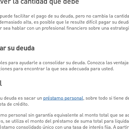
ver la cantidad que debe
uede facilitar el pago de su deuda, pero no cambia la cantid
emasiado alta, es posible que le resulte difícil pagar su deu
r sea hablar con un profesional financiero sobre una estrategi
ar su deuda
bles para ayudarle a consolidar su deuda. Conozca las ventaja
ciones para encontrar la que sea adecuada para usted.
l
u deuda es sacar un
préstamo personal
, sobre todo si tiene 
eta de crédito.
amo personal sin garantía equivalente al monto total que se a
s, se utiliza el monto del préstamo de suma total para liquid
stamo consolidado único con una tasa de interés fija. A partir 