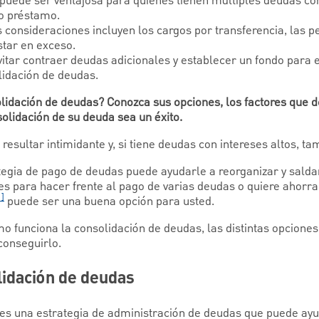
puede ser ventajosa para quienes tienen múltiples deudas con 
o préstamo.
s consideraciones incluyen los cargos por transferencia, las p
star en exceso.
vitar contraer deudas adicionales y establecer un fondo par
lidación de deudas.
lidación de deudas? Conozca sus opciones, los factores que d
olidación de su deuda sea un éxito.
esultar intimidante y, si tiene deudas con intereses altos, t
tegia de pago de deudas puede ayudarle a reorganizar y saldar
es para hacer frente al pago de varias deudas o quiere ahorrar
1]
puede ser una buena opción para usted.
o funciona la consolidación de deudas, las distintas opciones
conseguirlo.
lidación de deudas
es una estrategia de administración de deudas que puede ayu