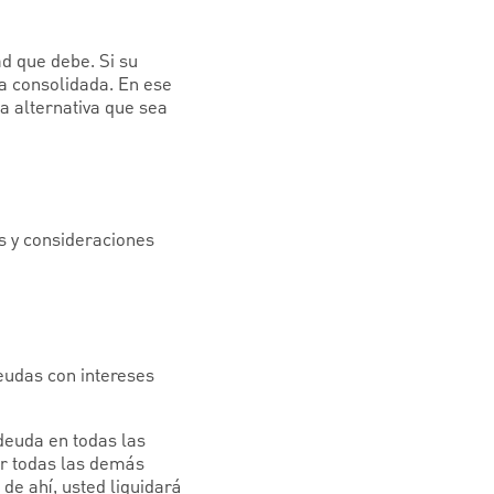
ad que debe. Si su
da consolidada. En ese
a alternativa que sea
s y consideraciones
deudas con intereses
deuda en todas las
ar todas las demás
de ahí, usted liquidará