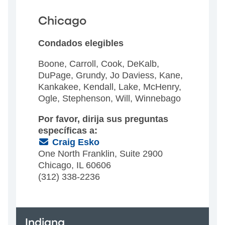
Chicago
Condados elegibles
Boone, Carroll, Cook, DeKalb,
DuPage, Grundy, Jo Daviess, Kane,
Kankakee, Kendall, Lake, McHenry,
Ogle, Stephenson, Will, Winnebago
Por favor, dirija sus preguntas
específicas a:
(Email)
Craig Esko
One North Franklin, Suite 2900
Chicago, IL 60606
(312) 338-2236
Indiana