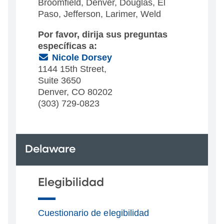
Broomfield, Denver, Douglas, El
Paso, Jefferson, Larimer, Weld
Por favor, dirija sus preguntas
específicas a:
(Email)
Nicole Dorsey
1144 15th Street,
Suite 3650
Denver, CO 80202
(303) 729-0823
Delaware
Elegibilidad
Cuestionario de elegibilidad