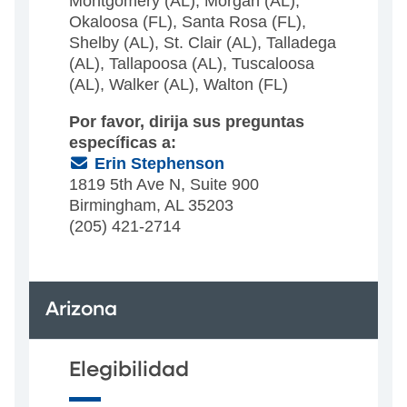
Montgomery (AL), Morgan (AL),
Okaloosa (FL), Santa Rosa (FL),
Shelby (AL), St. Clair (AL), Talladega
(AL), Tallapoosa (AL), Tuscaloosa
(AL), Walker (AL), Walton (FL)
Por favor, dirija sus preguntas
específicas a:
(Email)
Erin Stephenson
1819 5th Ave N, Suite 900
Birmingham, AL 35203
(205) 421-2714
Arizona
Elegibilidad