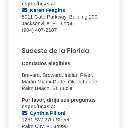
específicas a:
(Email)
Karen Feagins
5011 Gate Parkway, Building 200
Jacksonville, FL 32256
(904) 407-2187
Sudeste de la Florida
Condados elegibles
Brevard, Broward, Indian River,
Martin Miami-Dade, Okeechobee,
Palm Beach, St. Lucie
Por favor, dirija sus preguntas
específicas a:
(Email)
Cynthia Pilloni
1251 SW 27th Street
Palm City, FL 34990