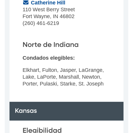
(Email)
Catherine Hill
110 West Berry Street
Fort Wayne, IN 46802
(260) 461-6219
Norte de Indiana
Condados elegibles:
Elkhart, Fulton, Jasper, LaGrange,
Lake, LaPorte, Marshall, Newton,
Porter, Pulaski, Starke, St. Joseph
Kansas
Elegibilidad