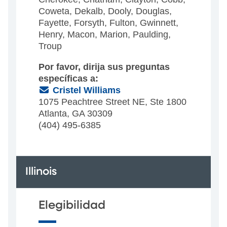
Coweta, Dekalb, Dooly, Douglas,
Fayette, Forsyth, Fulton, Gwinnett,
Henry, Macon, Marion, Paulding,
Troup
Por favor, dirija sus preguntas
específicas a:
(Email)
Cristel Williams
1075 Peachtree Street NE, Ste 1800
Atlanta, GA 30309
(404) 495-6385
Illinois
Elegibilidad