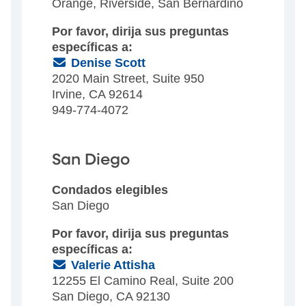
Orange, Riverside, San Bernardino
Por favor, dirija sus preguntas
específicas a:
(Email)
Denise Scott
2020 Main Street, Suite 950
Irvine, CA 92614
949-774-4072
San Diego
Condados elegibles
San Diego
Por favor, dirija sus preguntas
específicas a:
(Email)
Valerie Attisha
12255 El Camino Real, Suite 200
San Diego, CA 92130