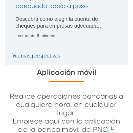
adecuada: paso a paso
Descubra cómo elegir la cuenta de
cheques para empresas adecuada
comparando cargos, características y
Lectura de 9 minutos
servicios para satisfacer las
necesidades particulares de su
compañía.
Ver más perspectivas
Aplicación móvil
Realice operaciones bancarias a
cualquiera hora, en cualquier
lugar.
Empiece aquí con la aplicación
de la banca móvil de PNC.
[1]