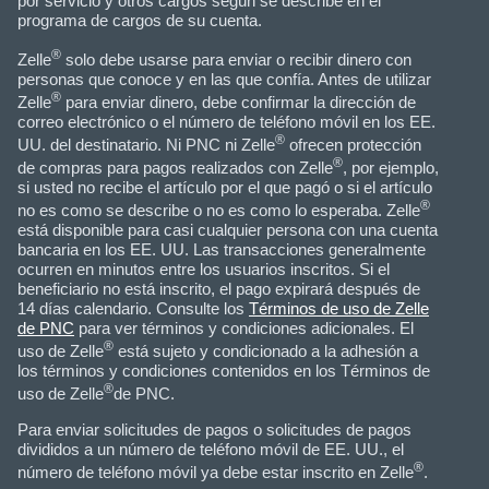
por servicio y otros cargos según se describe en el
programa de cargos de su cuenta.
®
Zelle
solo debe usarse para enviar o recibir dinero con
personas que conoce y en las que confía. Antes de utilizar
®
Zelle
para enviar dinero, debe confirmar la dirección de
correo electrónico o el número de teléfono móvil en los EE.
®
UU. del destinatario. Ni PNC ni Zelle
ofrecen protección
®
de compras para pagos realizados con Zelle
, por ejemplo,
si usted no recibe el artículo por el que pagó o si el artículo
®
no es como se describe o no es como lo esperaba. Zelle
está disponible para casi cualquier persona con una cuenta
bancaria en los EE. UU. Las transacciones generalmente
ocurren en minutos entre los usuarios inscritos. Si el
beneficiario no está inscrito, el pago expirará después de
14 días calendario. Consulte los
Términos de uso de Zelle
de PNC
para ver términos y condiciones adicionales. El
®
uso de Zelle
está sujeto y condicionado a la adhesión a
los términos y condiciones contenidos en los Términos de
®
uso de Zelle
de PNC.
Para enviar solicitudes de pagos o solicitudes de pagos
divididos a un número de teléfono móvil de EE. UU., el
®
número de teléfono móvil ya debe estar inscrito en Zelle
.