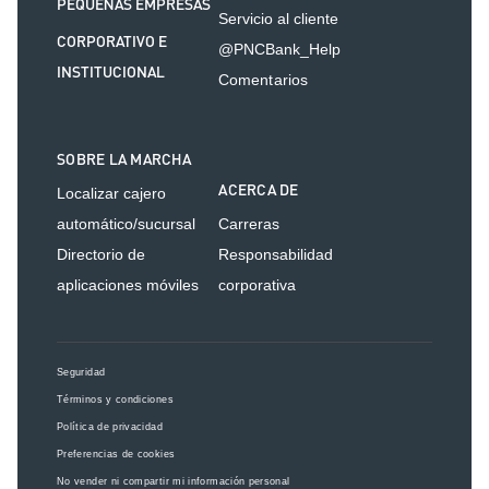
PEQUEÑAS EMPRESAS
Servicio al cliente
CORPORATIVO E
@PNCBank_Help
INSTITUCIONAL
Comentarios
SOBRE LA MARCHA
ACERCA DE
Localizar cajero
automático/sucursal
Carreras
Directorio de
Responsabilidad
aplicaciones móviles
corporativa
Seguridad
Términos y condiciones
Política de privacidad
Preferencias de cookies
No vender ni compartir mi información personal