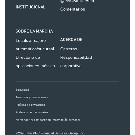
@PNCBank_Help
INSTITUCIONAL
Comentarios
SOBRE LA MARCHA
ACERCA DE
Localizar cajero
automático/sucursal
Carreras
Directorio de
Responsabilidad
aplicaciones móviles
corporativa
Seguridad
Términos y condiciones
Política de privacidad
Preferencias de cookies
No vender ni compartir mi información personal
©2026
The PNC Financial Services Group, Inc.