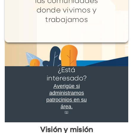
las comunidades
donde vivimos y
trabajamos
¿Está
interesado?
Averigüe si
administramos
patrocinios en su
área.
[1]
Visión y misión