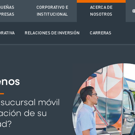
QUEÑAS
CORPORATIVO E
ACERCA DE
PRESAS
INSTITUCIONAL
NOSOTROS
RATIVA
RELACIONES DE INVERSIÓN
CARRERAS
enos
 sucursal móvil
zación de su
ad?