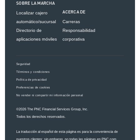
SOBRE LA MARCHA
ACERCA DE
Localizar cajero
automático/sucursal
Carreras
Directorio de
Responsabilidad
aplicaciones móviles
corporativa
Seguridad
Términos y condiciones
Política de privacidad
Preferencias de cookies
No vender ni compartir mi información personal
©2026
The PNC Financial Services Group, Inc.
Todos los derechos reservados.
La traducción al español de esta página es para la conveniencia de
nuestros clientes; sin embargo, no todas las páginas en PNC.com